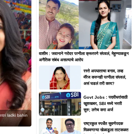
वाशीम : जवानाने गरोदर पत्नीला क्रूरपणे संपवलं, मेहुण्याकडून
अनैतिक संबंध असल्याचे आरोप
रस्ते अपघाताचा बनाव, लव्ह
मॅरेज करुनही पत्नीला संपवलं,
असं घडलं तरी काय?
Govt Jobs : पदवीधरांसाठी
खुशखबर, SBI मध्ये भरती
सुरु; लगेच करा अर्ज
tri ladki bahin
राष्ट्रकुल स्पर्धेत सुवर्णपदक
मिळवणाऱ्या खेळाडूला ताटकळत