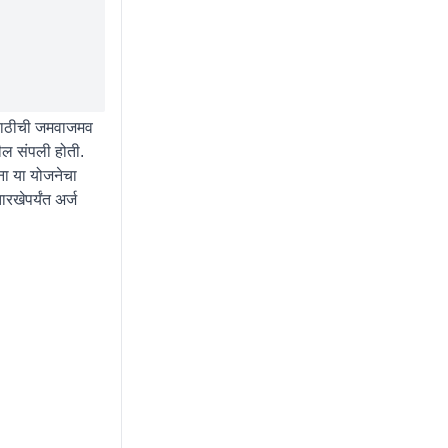
ंसाठीची जमवाजमव
ील संपली होती.
ंना या योजनेचा
खेपर्यंत अर्ज