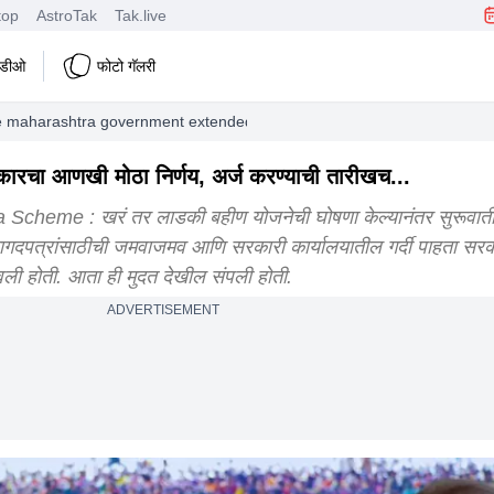
top
AstroTak
Tak.live
हिडीओ
फोटो गॅलरी
 maharashtra government extended the application deadline women get 
रचा आणखी मोठा निर्णय, अर्ज करण्याची तारीखच...
heme : खरं तर लाडकी बहीण योजनेची घोषणा केल्यानंतर सुरूवात
 कागदपत्रांसाठीची जमवाजमव आणि सरकारी कार्यालयातील गर्दी पाहता सर
वली होती. आता ही मुदत देखील संपली होती.
ADVERTISEMENT