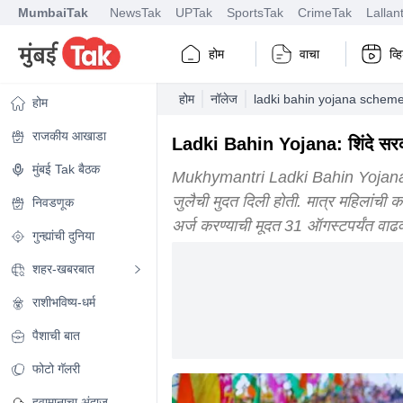
MumbaiTak
NewsTak
UPTak
SportsTak
CrimeTak
Lallan
होम
वाचा
व्
होम
नॉलेज
ladki bahin yojana scheme
होम
राजकीय आखाडा
Ladki Bahin Yojana: शिंदे सरका
मुंबई Tak बैठक
Mukhymantri Ladki Bahin Yojana Sc
जुलैची मुदत दिली होती. मात्र महिलांची
निवडणूक
अर्ज करण्याची मूदत 31 ऑगस्टपर्यंत वाढ
गुन्ह्यांची दुनिया
शहर-खबरबात
राशीभविष्य-धर्म
पैशाची बात
फोटो गॅलरी
हवामानाचा अंदाज