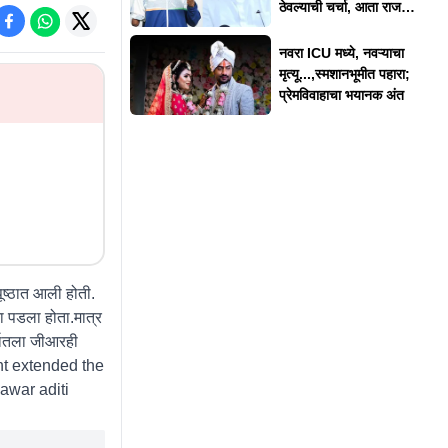
ठेवल्याची चर्चा, आता राज
ठाकरेंनी दिलं स्पष्टीकरण
नवरा ICU मध्ये, नवऱ्याचा
मृत्यू...,स्मशानभूमीत पहारा;
प्रेमविवाहाचा भयानक अंत
ष्ठात आली होती.
ना पडला होता.मात्र
्भातला जीआरही
ent extended the
awar aditi