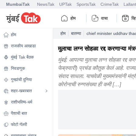
MumbaiTak
NewsTak
UPTak
SportsTak
CrimeTak
Lallan
होम
वाचा
व्
होम
बातम्या
chief minister uddhav tha
होम
राजकीय आखाडा
मुलाचा लग्न सोहळा रद्द करणाऱ्या मंत
मुंबई Tak बैठक
मुंबई: आपल्या मुलाचा लग्न सोहळा रद्द करणा
फेब्रुवारी) प्रचंड कौतुक केलं आहे. राज्
निवडणूक
संवाद साधला. याचवेळी मुख्यमंत्र्यांनी मं
गुन्ह्यांची दुनिया
कोरोनाची रुग्णसंख्या ही कमी […]
शहर-खबरबात
राशीभविष्य-धर्म
पैशाची बात
फोटो गॅलरी
हवामानाचा अंदाज