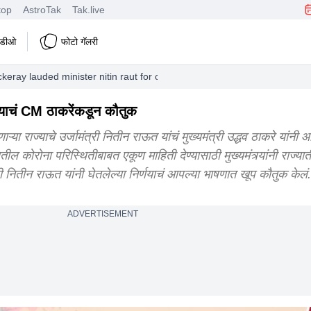
top
AstroTak
Tak.live
हिडीओ
फोटो गॅलरी
ckeray lauded minister nitin raut for canceling his sons wedding
्र्याचं CM ठाकरेंकडून कौतुक
ऱ्या राज्याचे उर्जामंत्री नितीन राऊत यांचं मुख्यमंत्री उद्धव ठाकरे यांन
यातील कोरोना परिस्थितीबाबत एकूण माहिती देण्यासाठी मुख्यमंत्र्यांनी रा
त्री नितीन राऊत यांनी घेतलेल्या निर्णयाचं आपल्या भाषणात खूप कौतुक केलं.
ADVERTISEMENT