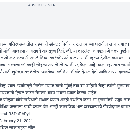
ADVERTISEMENT
ाझ्या मंत्रिमंडळातील सहकारी डॉक्टर नितीन राऊत त्यांच्या घरातील लग्न समारंभ 
नी आम्हाला आग्रहाने आमंत्रण दिलं. की, या तारखेला नागपूरमध्ये नंतर मुंबईमध
ी काळजी करु नका मी सगळे नियम काटेकोरपणे पाळणार. मी म्हटलं देखील बघा बरं… त
्या लग्नाचा जो काही सोहळा असतो तो त्यांनी रद्द केला आहे. याला म्हणतात साम
ार्यासाठी शुभेच्छा तर देतोच. जनतेच्या वतीने आशीर्वाद देखल देतो आणि आपण दाखव
.
व्हा स्वत: उर्जामंत्री नितीन राऊत यांनी ‘मुंबई तक’वर पाहिली तेव्हा त्यांनी मुख्यमंत्र्
राऊतांनी ट्विट करुन नेमक्या काय भावना व्यक्त केल्या आहेत.
 सोहळा कोरोनास्थिती लक्षात घेऊन आम्ही स्थगित केला. मा.मुख्यमंत्री उद्धव ठाक
बोधित करताना याची दखल घेत आम्ही सामाजिक भान दाखवल्याचे गौरवोद्गार काढल
r.com/hR8DaRhPyl
February 21, 2021
अधिक सोसायट्या सील