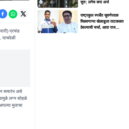
सुरु; लगेच करा अर्ज
राष्ट्रकुल स्पर्धेत सुवर्णपदक
मिळवणाऱ्या खेळाडूला ताटकळत
ठेवल्याची चर्चा, आता राज
ुवारी) प्रचंड
ठाकरेंनी दिलं स्पष्टीकरण
. याचवेळी
ग्न समारंभ असे
यामुळे लग्न सोहळे
 आपल्या मुलाचा