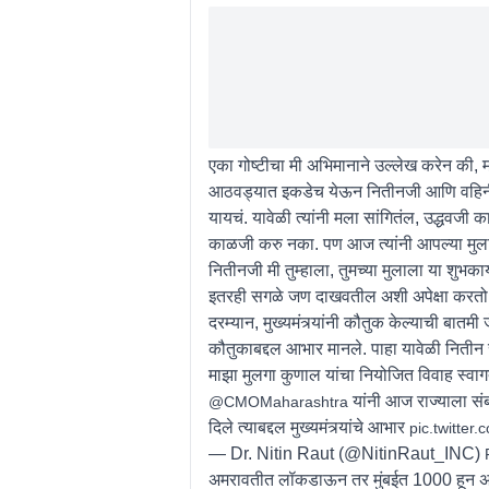
एका गोष्टीचा मी अभिमानाने उल्लेख करेन की, म
आठवड्यात इकडेच येऊन नितीनजी आणि वहिनी यां
यायचं. यावेळी त्यांनी मला सांगितंल, उद्धवज
काळजी करु नका. पण आज त्यांनी आपल्या मुलाच
नितीनजी मी तुम्हाला, तुमच्या मुलाला या शुभक
इतरही सगळे जण दाखवतील अशी अपेक्षा करतो
दरम्यान, मुख्यमंत्र्यांनी कौतुक केल्याची बातमी जे
कौतुकाबद्दल आभार मानले. पाहा यावेळी नितीन 
माझा मुलगा कुणाल यांचा नियोजित विवाह स्वागत
यांनी आज राज्याला सं
@CMOMaharashtra
दिले त्याबद्दल मुख्यमंत्र्यांचे आभार
pic.twitte
— Dr. Nitin Raut (@NitinRaut_INC)
अमरावतीत लॉकडाऊन तर मुंबईत 1000 हून 