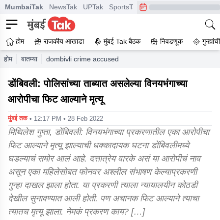
MumbaiTak
NewsTak
UPTak
SportsTak
CrimeTak
Lallantop
A
होम
राजकीय आखाडा
मुंबई Tak बैठक
निवडणूक
गुन्ह्यां
होम
बातम्या
dombivli crime accused of molestation in police custody 
डोंबिवली: पोलिसांच्या ताब्यात असलेल्या विनयभंगाच्या
आरोपीचा फिट आल्याने मृत्यू
मुंबई तक
• 12:17 PM • 28 Feb 2022
मिथिलेश गुप्ता, डोंबिवली: विनयभंगाच्या प्रकरणातील एका आरोपीचा
फिट आल्याने मृत्यू झाल्याची धक्कादायक घटना डोंबिवलीमध्ये
घडल्याचं समोर आलं आहे. दत्तात्रेय वारके असं या आरोपीचं नाव
असून एका महिलेसोबत फोनवर अश्लील संभाषण केल्याप्रकरणी
गुन्हा दाखल झाला होता. या प्रकरणी त्याला न्यायालयीन कोठडी
देखील सुनावण्यात आली होती. पण अचानक फिट आल्याने त्याचा
त्यातच मृत्यू झाला. नेमकं प्रकरण काय? […]