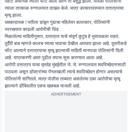
पहाटे अचानक त्याला फीट आली आणि तो बेशुद्ध झाला. यावेळी पोलिसांनी
त्याला तात्काळ रुग्णालयात दाखल केले. मात्र उपचारादरम्यान दत्तात्रयचा
मृत्यू झाला.
धक्कादायक ! पतीला डांबून गुंडाचा महिलेवर बलात्कार, पोलिसांनी
भररस्त्यात काढली आरोपीची धिंड
मिळालेल्या माहितीनुसार, दत्तात्रय याचे संपूर्ण कुटुंब हे भुसावळला राहतं.
दुर्दैवी बाब म्हणजे कालच त्याचा भावाचा देखील अपघात झाला आहे. दुसरीकडे
फीट आल्याने दत्तात्रयाचा मृत्यू झाल्याची माहिती मानपाडा पोलिसांनी दिली
आहे. याप्रकरणी आता पुढील तपास सुरू करण्यात आला आहे.
आरोपी दत्तात्रय याचा मृतदेह मुंबईतील जे. जे. रुग्णालयात शवविच्छेदनासाठी
पाठवला असून डॉक्टरांच्या पॅनलखाली त्याचे शवविच्छेदन होणार असल्याचे
पोलिसांनी सांगितले. मात्र पोलीस ताब्यात असलेल्या एका आरोपीचा मृत्यू
झाल्याने डोंबिवलीत एकच खळबळ माजली आहे.
ADVERTISEMENT