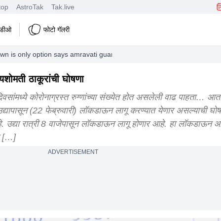
top
AstroTak
Tak.live
हिडीओ
फोटो गॅलरी
down is only option says amravati guardian minister yashomati thakur
शोमती ठाकूरांची घोषणा
सांमध्ये कोरोनाग्रस्त रुग्णांच्या संख्येत होत असलेली वाढ पाहता… आता
यापासून (22 फेब्रुवारी) लॉकडाऊन लागू करण्यात येणार असल्याची घोष
हे. उद्या रात्री 8 वाजेपासून लॉकडाऊन लागू होणार आहे. हा लॉकडाऊन
र […]
ADVERTISEMENT