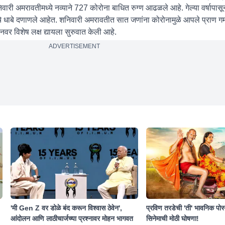
री अमरावतीमध्ये नव्याने 727 कोरोना बाधित रुग्ण आढळले आहे. गेल्या वर्षापासून
े धाबे दणाणले आहेत. शनिवारी अमरावतीत सात जणांना कोरोनामुळे आपले प्राण गम
ोनवर विशेष लक्ष द्यायला सुरुवात केली आहे.
ADVERTISEMENT
'मी Gen Z वर डोळे बंद करून विश्वास ठेवेन',
प्रविण तरडेची 'ती' भावनिक पोस
आंदोलन आणि लाठीचार्जच्या प्रश्नावर मोहन भागवत
सिनेमाची मोठी घोषणा!