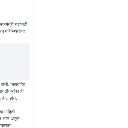
ालकमंत्री यशोमती
ेऊन परिस्थितीचा
होती. ‘घराबाहेर
रावतीकरांवर ही
केलं होतं.
यक माहिती
ात आलं असून
्रमाणात