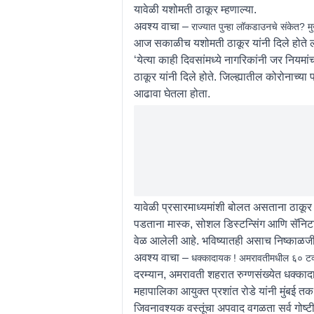
यावेळी यशोमती ठाकूर म्हणाल्या.
अवश्य वाचा –
राज्यात पुन्हा लॉकडाउनचे संकेत? 
आज सकाळीच यशोमती ठाकूर यांनी दिले होते
‘येत्या काही दिवसांमध्ये नागरिकांनी जर निय
ठाकूर यांनी दिले होते. जिल्ह्यातील कोरोनाच्
आढावा घेतला होता.
यावेळी प्रसारमाध्यमांशी बोलत असताना ठाकूर य
पडताना मास्क, सोशल डिस्टन्सिंग आणि सॅनिटायज
वेळ आलेली आहे. भविष्यातही असाच निष्काळजीपण
अवश्य वाचा –
धक्कादायक ! अमरावतीमधील ६० टक्
दरम्यान, अमरावती शहरात रुग्णसंख्येत धक्क
महापालिका आयुक्त प्रशांत रोडे यांनी मुंब
जिवनावश्यक वस्तूंचा अपवाद वगळता सर्व गोष्टी 