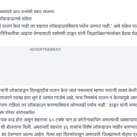
मुख्यमंत्री आज जनतेशी संवाद साधणार
 लॉकडाऊनचे संकेत
मांचं पालनं केलं नाही तर शहरात लॉकडाउनशिवाय पर्याय उरणार नाही.’ असे संकेत प
या परिस्थितीचा आढावा घेण्यासाठी यशोमती ठाकूर यांनी जिल्हाधिकाऱ्यांसोबत बैठक घ
ADVERTISEMENT
ांनी लोकांकडून त्रिसूत्रीचं पालन केलं जात नसल्याचं म्हणत नाराजी व्यक्त केली 
रने स्वच्छ हात धुणं हे अत्यंत गरजेचं आहे. याच नियमांचं पालन न केल्यामुळे अम
ा राहिला तर लॉकडाउन करण्याशिवाय कोणताही पर्याय नाही.’ ठाकूर यांनी स्पष्ट 
के परिसर कोरोनाबाधित
ादायक वाढ होत असून शहराचा ६० टक्के भाग हा कोरोनाबाधित असल्याची धक्कादा
ई तक शी बोलताना दिली. अमरावती शहरात ३६ तासांचं विशेष लॉकडाउन जाहीर करण्य
बंद ठेवण्यात आल्या आहेत. गेल्या दहा दिवसांपासून अमरावती जिल्ह्यामध्ये मोठ्या प