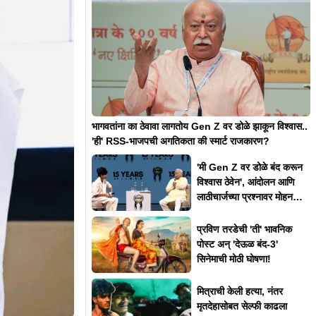
भागवतांना का ठेवावा लागतोय Gen Z वर डोळे झाकून विश्वास..
'ही' RSS-भाजपची अगतिकता की स्मार्ट राजकारण?
'मी Gen Z वर डोळे बंद करून
विश्वास ठेवेन', आंदोलन आणि
लाठीचार्जच्या प्रश्नावर मोहन
भागवत असं का म्हणाले?
प्रविण तरडेची 'ती' भावनिक
पोस्ट अन् 'देऊळ बंद-3'
सिनेमाची मोठी घोषणा!
मित्राची केली हत्या, नंतर
मृतदेहासोबत सेल्फी काढला