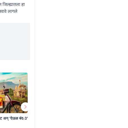
 जिल्ह्यातला हा
वावे लागले
्ट अन् 'देऊळ बंद-3'
मित्राची केली हत्या, नंतर मृतदेहासोबत सेल्फी काढला
हॉलिवूड क्रा
अन्..
तलवारीनं संप