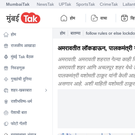
MumbaiTak
NewsTak
UPTak
SportsTak
CrimeTak
Lallan
होम
वाचा
व्
होम
बातम्या
follow rules or else lock
होम
राजकीय आखाडा
अमरावतीत लॉकडाऊन, पालकमंत्री य
मुंबई Tak बैठक
अमरावती: अमरावती शहरात गेल्या काही दिव
अमरावती शहर आणि अचलपूर शहर येथे उद्
निवडणूक
पालकमंत्री यशोमती ठाकूर यांनी केली आ
गुन्ह्यांची दुनिया
असणार आहे. अशी माहिती यशोमती ठाकू
शहर-खबरबात
राशीभविष्य-धर्म
पैशाची बात
फोटो गॅलरी
हवामानाचा अंदाज