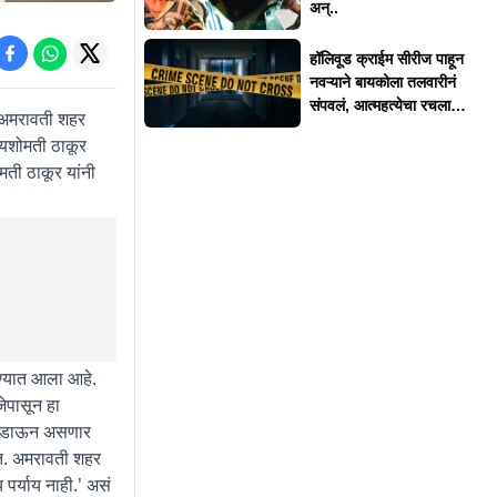
अन्..
हॉलिवूड क्राईम सीरीज पाहून
नवऱ्याने बायकोला तलवारीनं
संपवलं, आत्महत्येचा रचला
ा अमरावती शहर
बनाव
 यशोमती ठाकूर
ती ठाकूर यांनी
ण्यात आला आहे.
ेपासून हा
लॉकडाऊन असणार
ेत. अमरावती शहर
पर्याय नाही.’ असं