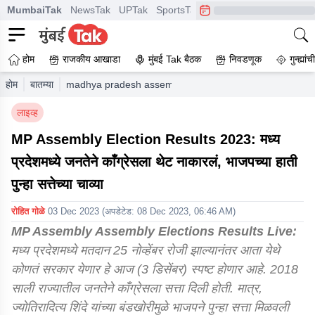
MumbaiTak
NewsTak
UPTak
SportsTak
CrimeTak
Lallantop
A
होम
राजकीय आखाडा
मुंबई Tak बैठक
निवडणूक
गुन्ह्यां
होम
बातम्या
madhya pradesh assembly elections 2023 live updates liv
लाइव्ह
MP Assembly Election Results 2023: मध्य
प्रदेशमध्ये जनतेने काँग्रेसला थेट नाकारलं, भाजपच्या हाती
पुन्हा सत्तेच्या चाव्या
रोहित गोळे
03 Dec 2023
(अपडेटेड:
08 Dec 2023, 06:46 AM
)
MP Assembly Assembly Elections Results Live:
मध्य प्रदेशमध्ये मतदान 25 नोव्हेंबर रोजी झाल्यानंतर आता येथे
कोणतं सरकार येणार हे आज (3 डिसेंबर) स्पष्ट होणार आहे. 2018
साली राज्यातील जनतेने काँग्रेसला सत्ता दिली होती. मात्र,
ज्योतिरादित्य शिंदे यांच्या बंडखोरीमुळे भाजपने पुन्हा सत्ता मिळवली