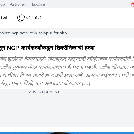
top
AstroTak
Tak.live
हिडीओ
फोटो गॅलरी
inst ncp activist in solapur for shivsena activist murder
ून NCP कार्यकर्त्यांकडून शिवसैनिकाची हत्या
 झालेल्या वैमनस्यामुळे सोलापुरात राष्ट्रवादी काँग्रेसच्या कार्यकर्त्यांन
शहरातील गुरुनाथ मंगल कार्यालयाजवळ ही घटना घडली. सतीश क्षीरसागर अ
याचा साथीदार विजय सरवदे हा जखमी झाला आहे. आपल्या बाईकवरुन घरी 
रला टेम्पोतून धडक दिली, याच अपघातात क्षीरसागर […]
ADVERTISEMENT