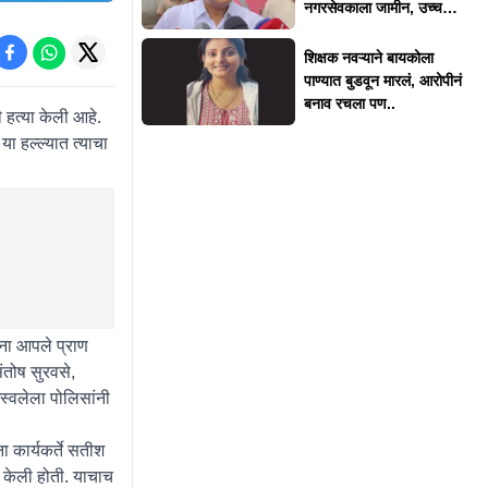
नगरसेवकाला जामीन, उच्च
न्यायालयाकडून 'त्या' अटी
शिक्षक नवऱ्याने बायकोला
पाण्यात बुडवून मारलं, आरोपीनं
बनाव रचला पण..
ी हत्या केली आहे.
ा हल्ल्यात त्याचा
ंना आपले प्राण
ंतोष सुरवसे,
अस्वलेला पोलिसांनी
ा कार्यकर्ते सतीश
ी केली होती. याचाच