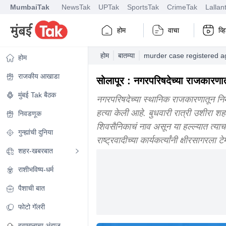
MumbaiTak
NewsTak
UPTak
SportsTak
CrimeTak
Lallan
होम
वाचा
व्
होम
बातम्या
murder case registered aga
होम
राजकीय आखाडा
सोलापूर : नगरपरिषदेच्या राजकारणात
मुंबई Tak बैठक
नगरपरिषदेच्या स्थानिक राजकारणातून निर्माण
हत्या केली आहे. बुधवारी रात्री उशीरा 
निवडणूक
शिवसैनिकाचं नाव असून या हल्ल्यात त्
गुन्ह्यांची दुनिया
राष्ट्रवादीच्या कार्यकर्त्यांनी क्षीरसाग
शहर-खबरबात
राशीभविष्य-धर्म
पैशाची बात
फोटो गॅलरी
हवामानाचा अंदाज