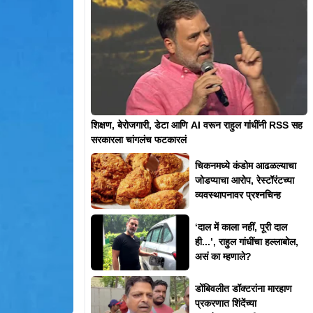
शिक्षण, बेरोजगारी, डेटा आणि AI वरून राहुल गांधींनी RSS सह
सरकारला चांगलंच फटकारलं
चिकनमध्ये कंडोम आढळल्याचा
जोडप्याचा आरोप, रेस्टॉरंटच्या
व्यवस्थापनावर प्रश्नचिन्ह
‘दाल में काला नहीं, पूरी दाल
ही...’, राहुल गांधींचा हल्लाबोल,
असं का म्हणाले?
डोंबिवलीत डॉक्टरांना मारहाण
प्रकरणात शिंदेंच्या