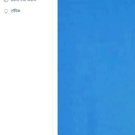
टॉपिक