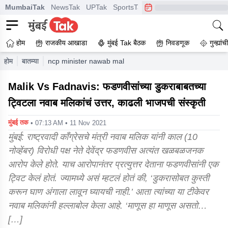
MumbaiTak
NewsTak
UPTak
SportsTak
CrimeTak
Lallantop
A
होम
राजकीय आखाडा
मुंबई Tak बैठक
निवडणूक
गुन्ह्यां
होम
बातम्या
ncp minister nawab malik criticized devendra fadnavis b
Malik Vs Fadnavis: फडणवीसांच्या डुकराबाबतच्या
ट्विटला नवाब मलिकांचं उत्तर, काढली भाजपची संस्कृती
मुंबई तक
• 07:13 AM • 11 Nov 2021
मुंबई: राष्ट्रवादी काँग्रेसचे मंत्री नवाब मलिक यांनी काल (10
नोव्हेंबर) विरोधी पक्ष नेते देवेंद्र फडणवीस अत्यंत खळबळजनक
आरोप केले होते. याच आरोपानंतर प्रत्युत्तर देताना फडणवीसांनी एक
ट्विट केलं होतं. ज्यामध्ये असं म्हटलं होतं की, ‘डुकरासोबत कुस्ती
करून घाण अंगाला लावून घ्यायची नाही.’ आता त्यांच्या या टीकेवर
नवाब मलिकांनी हल्लाबोल केला आहे. ‘माणूस हा माणूस असतो…
[…]