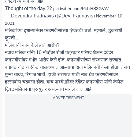
तेवढंच त्यांचं वजन आहे.’
Thought of the day ??
pic.twitter.com/PkLiHS3GVW
— Devendra Fadnavis (@Dev_Fadnavis)
November 10,
2021
मलिकांच्या इशाऱ्यांनंतर फडणवीसांच्या ट्विटची चर्चा; म्हणाले, डुकराशी
कुस्ती…
मलिकांनी काय केले होते आरोप?
नवाब मलिक यांनी 10 नोव्हेंबर रोजी पत्रकार परिषद घेऊन देवेंद्र
फडणवीसांवर गंभीर आरोप केले होते. फडणवीसांच्या संरक्षणात राज्यात
बनावट नोटांचं रॅकेट चालवण्यात आल्याचा दावा मलिकांनी केला होता. तसंच
मुन्ना यादव, रियाज भाटी, हाजी अराफत यांची नाव घेत फडणवीसांवर
हल्लाबोल चढवला होता. याच पार्श्वभूमीवर देवेंद्र फडणवीस यांनी केलेलं
ट्विट मलिकांना प्रत्युत्तर असल्याचं मानलं जात आहे.
ADVERTISEMENT