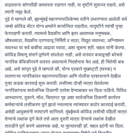
वाढवताना कोणतीही कमतरता राहणार नाही, या दृष्टीने सुसज्ज राहावे, असे
त्यांनी नमूद केले.
पुढे ते म्हणाले की, बृहन्मुंबई महानगरपालिकेच्या वतीने उभारण्यात आलेली सर्व
जम्बो कोविड सेंटर योग्य क्षमतेने कार्यान्वित राहतील, यादृष्टीने त्यांची पुन्हा
फेरपाहणी करावी. त्यामध्ये वैद्यकीय आणि इतर आवश्यक मनुष्यबळ,
औषधसाठा, वैद्यकीय प्राणवायू निर्मिती व साठा, विद्युत व्यवस्था, अग्निशमन
व्यवस्था या सर्व बाबींचा आढावा घ्यावा, अशा सूचना श्री. चहल यांनी केल्या.
कोविड विषाणू संसर्ग पूर्णपणे संपलेला नाही, असे वारंवार बजावूनही बरेचसे
नागरिक बेफिकीरपणे वावरत असल्याचे निदर्शनास येत आहे, ही चिंतेची बाब
आहे, असे सांगून पुढे ते म्हणाले की, योग्य प्रकारे मुखपट्टी (मास्क) न
लावणाऱ्या नागरिकांवर महानगरपालिका आणि पोलीस प्रशासनाने देखील
पुन्हा कडक कारवाई सुरू करावी. लसीच्या दोन्ही मात्रा घेतलेल्या
नागरिकांनाच सार्वजनिक ठिकाणी प्रवेश देण्याबाबत भर दिला पाहिजे. विविध
आस्थापना, दुकाने, मॉल, चित्रपट गृह अशा सार्वजनिक ठिकाणी कार्यरत
कर्मचाऱ्यांचे लसीकरण पूर्ण झाले नसल्यास त्यांच्यावर कठोर कारवाई करावी,
असेही आयुक्तांनी स्पष्टपणे सांगितले. मुंबईमध्ये कोविड लसीची पहिली मात्रा
देण्याचे लक्षांक पूर्ण केले तसे आता दुसरी मात्रा देण्याचे लक्षांक देखील
तातडीने पूर्ण करणे आवश्यक आहे, या मुद्द्यावरही डॉ. चहल ह्यांनी भर दिला.