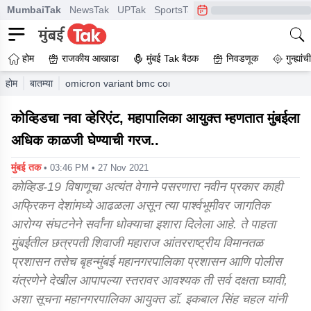
MumbaiTak
NewsTak
UPTak
SportsTak
CrimeTak
Lallantop
A
होम
राजकीय आखाडा
मुंबई Tak बैठक
निवडणूक
गुन्ह्यां
होम
बातम्या
omicron variant bmc commissioner says mumbai needs 
कोव्हिडचा नवा व्हेरिएंट, महापालिका आयुक्त म्हणतात मुंबईला
अधिक काळजी घेण्याची गरज..
मुंबई तक
• 03:46 PM • 27 Nov 2021
कोव्हिड-19 विषाणूचा अत्यंत वेगाने पसरणारा नवीन प्रकार काही
अफ्रिकन देशांमध्ये आढळला असून त्या पार्श्वभूमीवर जागतिक
आरोग्य संघटनेने सर्वांना धोक्याचा इशारा दिलेला आहे. ते पाहता
मुंबईतील छत्रपती शिवाजी महाराज आंतरराष्ट्रीय विमानतळ
प्रशासन तसेच बृहन्मुंबई महानगरपालिका प्रशासन आणि पोलीस
यंत्रणेने देखील आपापल्या स्तरावर आवश्यक ती सर्व दक्षता घ्यावी,
अशा सूचना महानगरपालिका आयुक्त डॉ. इकबाल सिंह चहल यांनी