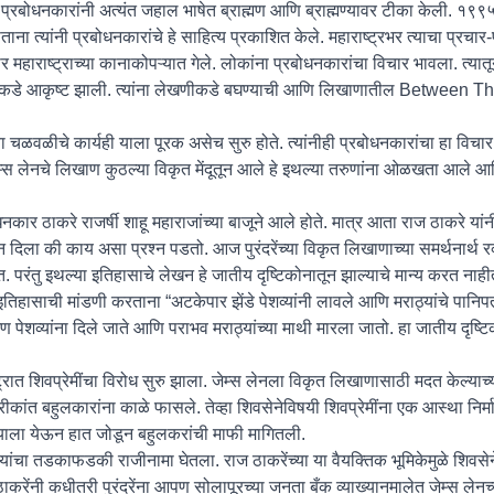
 प्रबोधनकारांनी अत्यंत जहाल भाषेत ब्राह्मण आणि ब्राह्मण्यावर टीका केली. १९९
ा त्यांनी प्रबोधनकारांचे हे साहित्य प्रकाशित केले. महाराष्ट्रभर त्याचा प्रचार
ार महाराष्ट्राच्या कानाकोपऱ्यात गेले. लोकांना प्रबोधनकारांचा विचार भावला. त्या
ीकडे आकृष्ट झाली. त्यांना लेखणीकडे बघण्याची आणि लिखाणातील Between Th
ा चळवळीचे कार्यही याला पूरक असेच सुरु होते. त्यांनीही प्रबोधनकारांचा हा विचा
े जेम्स लेनचे लिखाण कुठल्या विकृत मेंदूतून आले हे इथल्या तरुणांना ओळखता आले आ
ोधनकार ठाकरे राजर्षी शाहू महाराजांच्या बाजूने आले होते. मात्र आता राज ठाकरे यांनी
 दिला की काय असा प्रश्न पडतो. आज पुरंदरेंच्या विकृत लिखाणाच्या समर्थनार्थ
 परंतु इथल्या इतिहासाचे लेखन हे जातीय दृष्टिकोनातून झाल्याचे मान्य करत नाही
 इतिहासाची मांडणी करताना “अटकेपार झेंडे पेशव्यांनी लावले आणि मराठ्यांचे पानि
मण पेशव्यांना दिले जाते आणि पराभव मराठ्यांच्या माथी मारला जातो. हा जातीय दृष्
्रात शिवप्रेमींचा विरोध सुरु झाला. जेम्स लेनला विकृत लिखाणासाठी मदत केल्याच्य
ी श्रीकांत बहुलकारांना काळे फासले. तेव्हा शिवसेनेविषयी शिवप्रेमींना एक आस्था निर्
पुण्याला येऊन हात जोडून बहुलकरांची माफी मागितली.
 यांचा तडकाफडकी राजीनामा घेतला. राज ठाकरेंच्या या वैयक्तिक भूमिकेमुळे शिवस
 ठाकरेंनी कधीतरी पुरंदरेंना आपण सोलापूरच्या जनता बँक व्याख्यानमालेत जेम्स लेनच