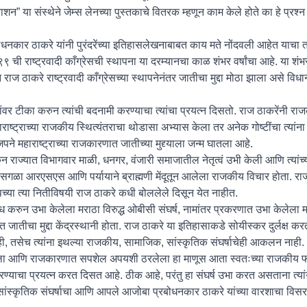
ाशन” या संस्थेने जेम्स लेनच्या पुस्तकाचे वितरक म्हणून काम केले होते का हे प्रश्
कार ठाकरे यांनी पुरंदरेंच्या इतिहासलेखनाबाबत काय मते नोंदवली आहेत याचा 
ी राष्ट्रवादी काँग्रेसची स्थापना या दरम्यानचा काळ शंभर वर्षांचा आहे. या शंभर 
रुन राज ठाकरे राष्ट्रवादी काँग्रेसच्या स्थापनेनंतर जातीचा मुद्दा मोठा झाला असे 
ांवर टीका करुन त्यांची बदनामी करण्याचा त्यांचा प्रयत्न दिसतो. राज ठाकरेंनी राज
ाष्ट्राच्या राजकीय स्थित्यंतराचा थोडासा अभ्यास केला तर अनेक गोष्टींचा त्यां
जपने महाराष्ट्राच्या राजकारणात जातीच्या मुद्द्याला जन्म घातला आहे.
 राज्यात विभागवार माळी, धनगर, वंजारी समाजातील नेतृत्वं उभी केली आणि त्यांच
गळा आरएसएस आणि पर्यायाने ब्राह्मणी मेंदूतून आलेला राजकीय विचार होता. रा
च्या त्या नितीविषयी राज ठाकरे कधी बोललेले दिसून येत नाहीत.
करुन उभा केलेला मराठा विरुद्ध ओबीसी संघर्ष, नामांतर प्रकरणात उभा केलेला मर
त जातीचा मुद्दा केंद्रस्थानी होता. राज ठाकरे या इतिहासाकडे सोयीस्कर दुर्लक्ष क
ी, तसेच त्यांना इथल्या राजकीय, सामाजिक, सांस्कृतिक संघर्षाचेही आकलन नाही.
ला आणि राजकारणात सपशेल अपयशी ठरलेला हा माणूस आता स्वतःच्या राजकीय फा
ा करण्याचा प्रयत्न करत दिसत आहे. ठीक आहे, परंतु हा संघर्ष उभा करत असताना त्
या सांस्कृतिक संघर्षाचा आणि आपले आजोबा प्रबोधनकार ठाकरे यांच्या वारशाचा विस