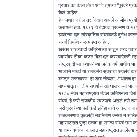
प्रचार का केला होता आणि तुमच्या “पुरंदरे प्रक
केले पाहिजे.
हे जमणार नसेल तर निदान आपले आजोबा प्रबोधन
करायला हवा. १८९९ चे वेदोक्त प्रकरण ते १९९९ च
झालेल्या मूळ सांस्कृतिक संघर्षाकडे दुर्लक्ष क
संघर्ष निर्माण करु पाहत आहेत.
खरेतर राष्ट्रवादी काँग्रेसच्या आडून शरद पवार
पवारांवर टीका करुन दिशाभूल करण्याऐवजी महार
राष्ट्रवादीच्या स्थापनेच्या अनेक वर्ष आधीच भा
भाजपने माधवं या राजकीय सूत्राचा अवलंब करुन
वगळून राजकारण” हा डाव खेळला. अर्थातच हा स
माध्यमातून जातीय संघर्षास खो घालणाऱ्या भाजप
१९८० नंतर महाराष्ट्रात मंडल कमिशनला विरोध 
संघर्ष, हे जरी राजकीय स्वरुपाचे असले तरी त्या
जसे पुरंदरेंच्या पलीकडे इतिहासाचे आकलन नाह
राजकारणात कुठलेही नवनिर्माण करता न आले
महाराष्ट्रात पुन्हा एकदा हा सगळा संघर्ष उभ
या शंभर वर्षाच्या काळात महाराष्ट्रात झालेल्