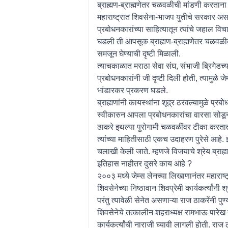
ब्राह्मण-ब्राह्मणेतर चळवळीची मांडणी करताना
महाराष्ट्रात शिवसेना-भाजप युतीचे सरकार असतान
प्रबोधनकारांच्या साहित्यातून त्यांचे जहाल विच
घडली ती आपसूक ब्राह्मण-ब्राह्मणेतर चळवळ
समजून घेण्याची दृष्टी मिळाली.
त्याचकाळात मराठा सेवा संघ, संभाजी ब्रिगेडच्य
प्रबोधनकारांनी जी दृष्टी दिली होती, त्यामुळ
भांडारकर प्रकरण घडले.
ब्राह्मणांनी कायस्थांना शूद्र ठरवल्यामुळे प्रब
स्वीकारुन आपला प्रबोधनकारांचा वारसा सोडून
ठाकरे इथल्या पुरोगामी चळवळींवर टीका करतात.
त्यांच्या माहितीसाठी एकच उदाहरण पुरेसे आहे.
चलाखी केली जाते. म्हणजे विजयाचे श्रेय ब्राह्
इतिहास नाहीतर दुसरे काय आहे ?
२००३ मध्ये जेम्स लेनच्या लिखाणानंतर महाराष्ट
शिवसेनेच्या निष्ठावान शिवप्रेमी कार्यकर्त्यांन
परंतु त्यावेळी सेनेत असणाऱ्या राज ठाकरेंनी 
शिवसेनेचे तत्कालीन शहराध्यक्ष रामभाऊ पारेख
कार्यकर्त्यांची नाराजी घ्यावी लागली होती. राज