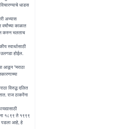
न विचारण्याचे धाडस
तरी अभ्यास
वर्षांच्या काळात
विधान करुन भलताच
कीय स्वार्थासाठी
ना उलगडा होईल.
्या आडून “मराठा
जकारणाच्या
ाठा विरुद्ध दलित
रतात. राज ठाकरेंना
यद्यासाठी
यांना १८९९ ते १९९९
र पडला आहे, हे