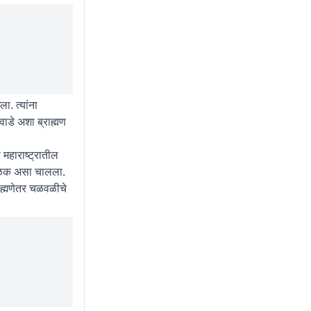
ा. त्यांना
वाडे अशा ब्राह्मण
 महाराष्ट्रातील
ध टिळक असा चालला.
राह्मणेतर चळवळीचे