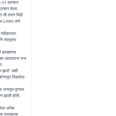
५-९९ दरम्यान
-प्रसार केला.
तून जी तरुण पिढी
e Lines अर्थ
र स्वीकारला.
णि त्यातूनच
 ब्राह्मणत्व
 रक्त आटवताना राज
त.
पत झाले” अशी
टिकोनातून लिहलेला
ा रागातून पुण्यात
माण झाली होती.
ेनेला अनेक
्या पुस्तकाचा