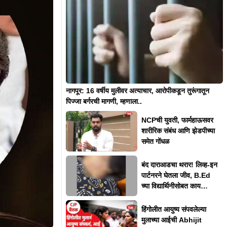
नागपूर: 16 वर्षीय मुलीवर अत्याचार, आरोपीकडून तुरूंगातून
पिज्जा बर्गरची मागणी, म्हणाला..
NCPची युवती, फार्महाऊसवर
शारीरिक संबंध आणि झेडपीच्या
समेत गोंधळ
बंद दाराआडचा थरार! लिव्ह-इन
पार्टनरने घेतला जीव, B.Ed
च्या विद्यार्थिनीसोबत काय
घडलं?
हिंगोलीत आयुष्य संपवलेल्या
मुलाच्या आईची Abhijit