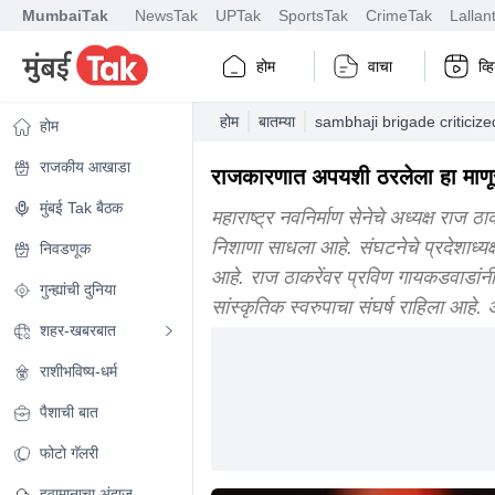
MumbaiTak
NewsTak
UPTak
SportsTak
CrimeTak
Lallan
होम
वाचा
व्
होम
बातम्या
sambhaji brigade criticiz
होम
राजकीय आखाडा
राजकारणात अपयशी ठरलेला हा माणूस
मुंबई Tak बैठक
महाराष्ट्र नवनिर्माण सेनेचे अध्यक्ष र
निशाणा साधला आहे. संघटनेचे प्रदेशाध्यक
निवडणूक
आहे. राज ठाकरेंवर प्रविण गायकडवाडांनी क
गुन्ह्यांची दुनिया
सांस्कृतिक स्वरुपाचा संघर्ष राहिला आहे
शहर-खबरबात
राशीभविष्य-धर्म
पैशाची बात
फोटो गॅलरी
हवामानाचा अंदाज