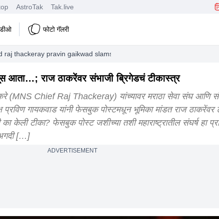
top
AstroTak
Tak.live
हिडीओ
फोटो गॅलरी
ed raj thackeray pravin gaikwad slams raj thackeray babasaheb puranda
 आता…; राज ठाकरेंवर संभाजी ब्रिगेडचं टीकास्त्र
ाज ठाकरे (MNS Chief Raj Thackeray) यांच्यावर मराठा सेवा संघ आणि सं
्ष प्रविण गायकवाड यांनी फेसबुक पोस्टमधून भूमिका मांडत राज ठाकरेंवर 
ा केली टीका? फेसबुक पोस्ट जशीच्या तशी महाराष्ट्रातील संघर्ष हा प्राम
. अगदी […]
ADVERTISEMENT