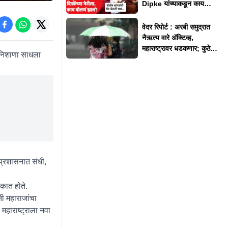
Dipke यांच्याकडून काय
अपेक्षा?
वेदर रिपोर्ट : अरबी समुद्रात
नैऋत्य वारे अ‍ॅक्टिव्ह,
महाराष्ट्रावर धडकणार; कुठे
 निशाणा साधला
कुठे अलर्ट?
ा प्रशासनात संधी,
ेकात होते.
ंनी महाराजांचा
 महाराष्ट्राला नवा