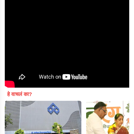
हे वाचलं का?