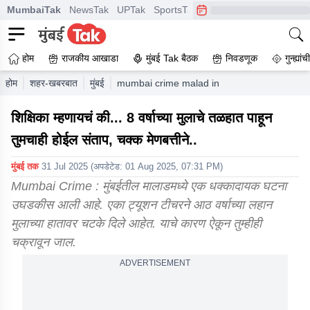
MumbaiTak
NewsTak
UPTak
SportsTak
CrimeTak
Lallantop
A
होम
राजकीय आखाडा
मुंबई Tak बैठक
निवडणूक
गुन्ह्यां
होम
शहर-खबरबात
मुंबई
mumbai crime malad in tution teacher punish
शिक्षिका म्हणायचं की... 8 वर्षाच्या मुलाचे तळहात पाहून
तुमचाही होईल संताप, चक्क मेणबत्तीने..
मुंबई तक
31 Jul 2025
(अपडेटेड:
01 Aug 2025, 07:31 PM
)
Mumbai Crime : मुंबईतील मालाडमध्ये एक धक्कादायक घटना
उघडकीस आली आहे. एका ट्यूशन टीचरने आठ वर्षाच्या लहान
मुलाच्या हातावर चटके दिले आहेत. याचे कारण ऐकून तुम्हीही
चक्रावून जाल.
ADVERTISEMENT