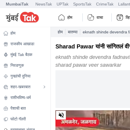
MumbaiTak
NewsTak
UPTak
SportsTak
CrimeTak
Lallan
होम
वाचा
व्
होम
बातम्या
eknath shinde devendra fa
होम
राजकीय आखाडा
Sharad Pawar यांनी सांगितलं वी
मुंबई Tak बैठक
eknath shinde devendra fadnavis
sharad pawar veer sawarkar
निवडणूक
गुन्ह्यांची दुनिया
शहर-खबरबात
राशीभविष्य-धर्म
पैशाची बात
0
of
फोटो गॅलरी
2
minutes,
हवामानाचा अंदाज