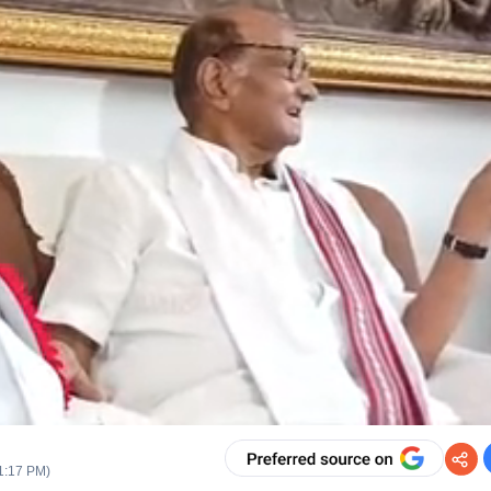
1:17 PM
)