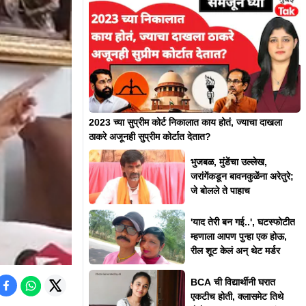
2023 च्या सुप्रीम कोर्ट निकालात काय होतं, ज्याचा दाखला
ठाकरे अजूनही सुप्रीम कोर्टात देतात?
भुजबळ, मुंडेंचा उल्लेख,
जरांगेंकडून बावनकुळेंना अरेतुरे;
जे बोलले ते पाहाच
'याद तेरी बन गई..', घटस्फोटीत
म्हणाला आपण पुन्हा एक होऊ,
रील शूट केलं अन् थेट मर्डर
BCA ची विद्यार्थीनी घरात
एकटीच होती, क्लासमेट तिथे