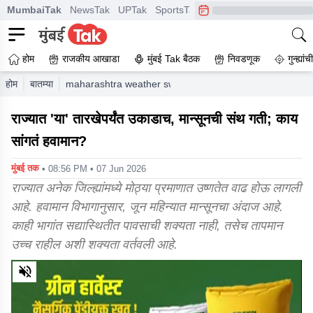
MumbaiTak
NewsTak
UPTak
SportsTak
CrimeTak
Lallantop
A
होम
राजकीय आखाडा
मुंबई Tak बैठक
निवडणूक
गुन्ह्यां
होम
बातम्या
maharashtra weather sweltering heat to persist in the sta
राज्यात 'या' तारखेपर्यंत उकाडाच, मान्सूनची संथ गती; काय
सांगतं हवामान?
मुंबई तक
• 08:56 PM • 07 Jun 2026
राज्यात अनेक जिल्ह्यांमध्ये मोठ्या प्रमाणात उष्णतेत वाढ होऊ लागली
आहे. हवामान विभागानुसार, जून महिन्यात मान्सूनचा अंदाज आहे.
काही भागांत सद्यास्थितीत पावसाची शक्यता नाही, तसेच तापमान
उच्च राहील अशी शक्यता वर्तवली आहे.
0
of
8
minutes,
15