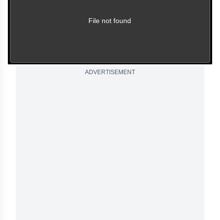
be played.
(Error Code: 102630)
File not found
ADVERTISEMENT