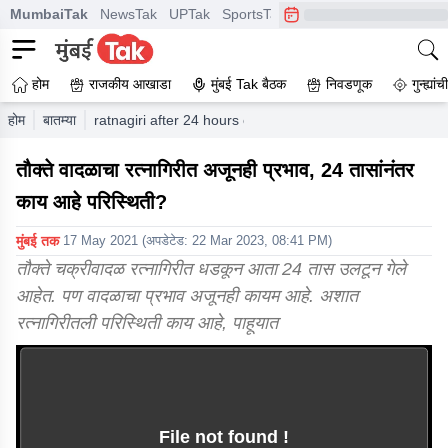
MumbaiTak
NewsTak
UPTak
SportsTak
CrimeTak
Lallantop
A
होम
राजकीय आखाडा
मुंबई Tak बैठक
निवडणूक
गुन्ह्यां
होम
बातम्या
ratnagiri after 24 hours of tauktae cyclone
तौक्ते वादळाचा रत्नागिरीत अजूनही प्रभाव, 24 तासांनंतर
काय आहे परिस्थिती?
मुंबई तक
17 May 2021
(अपडेटेड:
22 Mar 2023, 08:41 PM
)
तौक्ते चक्रीवादळ रत्नागिरीत धडकून आता 24 तास उलटून गेले
आहेत. पण वादळाचा प्रभाव अजूनही कायम आहे. अशात
रत्नागिरीतली परिस्थिती काय आहे, पाहूयात
File not found !
This video file cannot