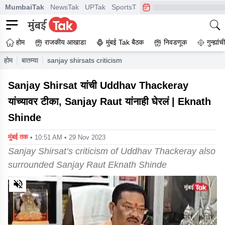
MumbaiTak
NewsTak
UPTak
SportsTak
CrimeTak
Lallantop
A
होम
राजकीय आखाडा
मुंबई Tak बैठक
निवडणूक
गुन्ह्यां
होम
बातम्या
sanjay shirsats criticism of uddhav thackeray also surr
Sanjay Shirsat यांची Uddhav Thackeray
यांच्यावर टीका, Sanjay Raut यांनाही घेरलं | Eknath
Shinde
मुंबई तक
• 10:51 AM • 29 Nov 2023
Sanjay Shirsat’s criticism of Uddhav Thackeray also
surrounded Sanjay Raut Eknath Shinde
0
of
3
minutes,
40
seconds