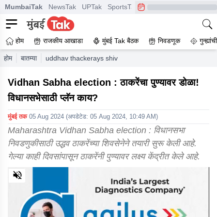
MumbaiTak
NewsTak
UPTak
SportsTak
CrimeTak
Lallantop
A
होम
राजकीय आखाडा
मुंबई Tak बैठक
निवडणूक
गुन्ह्यां
होम
बातम्या
uddhav thackerays shiv sena aiming three assembly se
Vidhan Sabha election : ठाकरेंचा पुण्यावर डोळा!
विधानसभेसाठी प्लॅन काय?
मुंबई तक
05 Aug 2024
(अपडेटेड:
05 Aug 2024, 10:49 AM
)
Maharashtra Vidhan Sabha election : विधानसभा
निवडणुकीसाठी उद्धव ठाकरेंच्या शिवसेनेने तयारी सुरू केली आहे.
गेल्या काही दिवसांपासून ठाकरेंनी पुण्यावर लक्ष्य केंद्रीत केले आहे.
0
of
5
minutes,
27
seconds