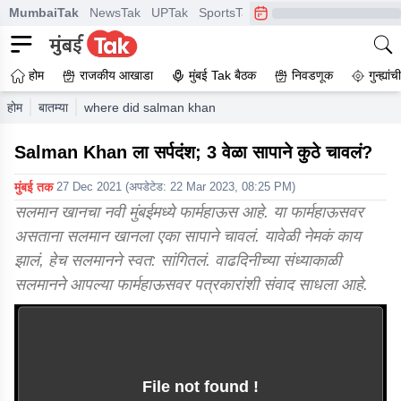
MumbaiTak
NewsTak
UPTak
SportsTak
CrimeTak
Lallantop
A
होम
राजकीय आखाडा
मुंबई Tak बैठक
निवडणूक
गुन्ह्यां
होम
बातम्या
where did salman khan get bitten by a snake 3 times
Salman Khan ला सर्पदंश; 3 वेळा सापाने कुठे चावलं?
मुंबई तक
27 Dec 2021
(अपडेटेड:
22 Mar 2023, 08:25 PM
)
सलमान खानचा नवी मुंबईमध्ये फार्महाऊस आहे. या फार्महाऊसवर
असताना सलमान खानला एका सापाने चावलं. यावेळी नेमकं काय
झालं, हेच सलमानने स्वत: सांगितलं. वाढदिनीच्या संध्याकाळी
सलमानने आपल्या फार्महाऊसवर पत्रकारांशी संवाद साधला आहे.
File not found !
This video file cannot