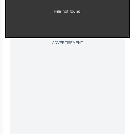
be played.
(Error Code: 102630)
File not found
ADVERTISEMENT