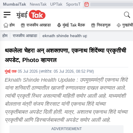
MumbaiTak
NewsTak
UPTak
SportsTak
CrimeTak
Lallantop
A
होम
राजकीय आखाडा
मुंबई Tak बैठक
निवडणूक
गुन्ह्यां
होम
राजकीय आखाडा
eknath shinde health update hospitalized photo v
थकलेला चेहरा अन् अशक्तपणा, एकनाथ शिंदेंच्या प्रकृतीची
अपडेट, Photo व्हायरल
मुंबई तक
05 Jul 2026
(अपडेटेड:
05 Jul 2026, 08:52 PM
)
Eknath Shinde Health Update : उपमुख्यमंत्री एकनाथ शिंदे
यांना शनिवारी ठाण्यातील खाजगी रुग्णालयात दाखल करण्यात आले.
त्यांची प्रकृती स्थिर असल्याची माहिती समोर आली आहे. माध्यमांशी
बोलताना मंत्री संजय शिरसाट यांनी एकनाथ शिंदे यांच्या
प्रकृतीबाबत अपडेट दिली होती. मात्र, अशातच एकनाथ शिंदे यांच्या
प्रकृतीची आणि डिस्चार्जबाबतची अपडेट समोर आली आहे.
ADVERTISEMENT