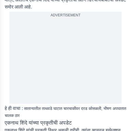
समोर आली आहे.
ADVERTISEMENT
हे ही वाचा :
साताऱ्यातील ताथवडे घाटात चारचाकीवर दरड कोसळली, भीषण अपघातात
चालक ठार
एकनाथ शिंदे यांच्या प्रकृतीची अपडेट
एकनाथ शिंदे यांची प्रकृती स्थिर असली तरीही, त्यांना व्हायरल इन्फेक्शन,