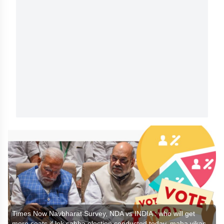
Times Now Navbharat Survey, NDA vs INDIA : who will get
more seats if lok sabha election conducted today. maha vikas