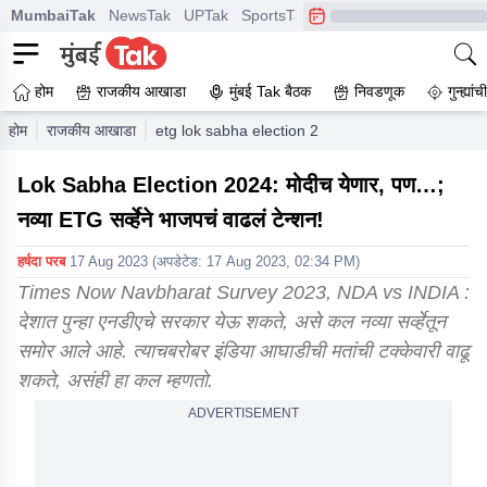
MumbaiTak
NewsTak
UPTak
SportsTak
CrimeTak
Lallantop
A
होम
राजकीय आखाडा
मुंबई Tak बैठक
निवडणूक
गुन्ह्यां
होम
राजकीय आखाडा
etg lok sabha election 2024 survey nda vs indi
Lok Sabha Election 2024: मोदीच येणार, पण…;
नव्या ETG सर्व्हेने भाजपचं वाढलं टेन्शन!
हर्षदा परब
17 Aug 2023
(अपडेटेड:
17 Aug 2023, 02:34 PM
)
Times Now Navbharat Survey 2023, NDA vs INDIA :
देशात पुन्हा एनडीएचे सरकार येऊ शकते, असे कल नव्या सर्व्हेतून
समोर आले आहे. त्याचबरोबर इंडिया आघाडीची मतांची टक्केवारी वाढू
शकते, असंही हा कल म्हणतो.
ADVERTISEMENT