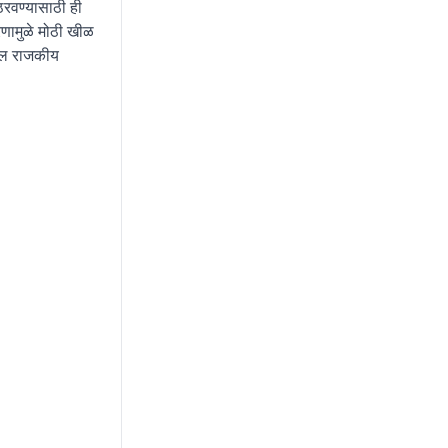
ठरवण्यासाठी ही
करणामुळे मोठी खीळ
ढील राजकीय