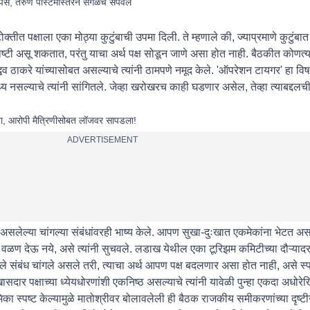
 पैसे, तरुण पोस्टमास्तरने सगळंच संपवलं
्तीत पक्षाला एका मोठ्या कुटुंबाची उपमा दिली. ते म्हणाले की, ज्याप्रमाणे कुटुं
ोष्टी असू शकतात, परंतु याचा अर्थ पक्ष सोडून जाणे असा होत नाही. बैठकीत कोणत्
व ठाकरे यांच्यासोबत असल्याचे त्यांनी ठामपणे नमूद केले. 'ऑपरेशन टायगर' हा विष
य नसल्याचे त्यांनी सांगितले. जेव्हा खरोखरच काही घडणार असेल, तेव्हा त्याबद्दलच
ल्या, आरोपी मैत्रिणीसोबत लॉजवर सापडला!
ADVERTISEMENT
 असलेल्या चांगल्या संबंधांवरही भाष्य केले. आपण सुखा-दुःखात एकमेकांना भेटत अस
वळण देऊ नये, असे त्यांनी सुचवले. लडाख येथील एका टूरिझम कमिटीच्या दौऱ्यादरम
आपले संबंध चांगले असले तरी, त्याचा अर्थ आपण पक्ष बदलणार असा होत नाही, असे स्पष
दार पक्षाच्या ध्येयधोरणांशी एकनिष्ठ असल्याचे त्यांनी यावेळी पुन्हा एकदा अधोरेख
िका स्पष्ट केल्यामुळे मातोश्रीवर बोलावलेली ही बैठक राजकीय समीकरणांच्या दृष्टीन