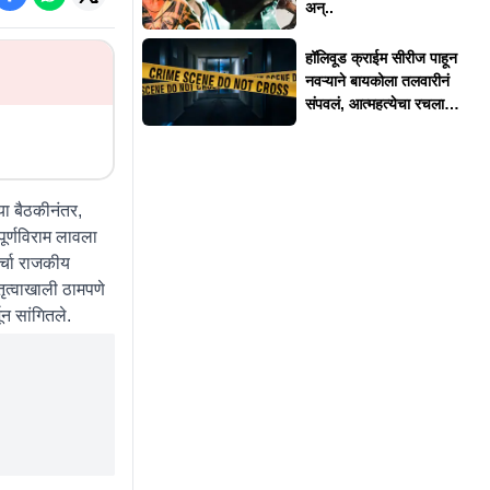
अन्..
हॉलिवूड क्राईम सीरीज पाहून
नवऱ्याने बायकोला तलवारीनं
संपवलं, आत्महत्येचा रचला
बनाव
या बैठकीनंतर,
ूर्णविराम लावला
र्चा राजकीय
तृत्वाखाली ठामपणे
न सांगितले.