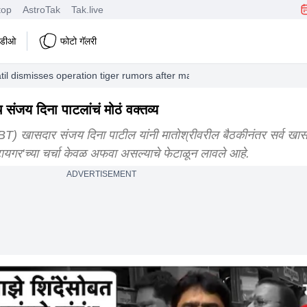
top
AstroTak
Tak.live
हिडीओ
फोटो गॅलरी
til dismisses operation tiger rumors after matoshree meeting with udd
संजय दिना पाटलांचं मोठं वक्तव्य
 खासदार संजय दिना पाटील यांनी मातोश्रीवरील बैठकीनंतर सर्व खासदा
यगर'च्या चर्चा केवळ अफवा असल्याचे फेटाळून लावले आहे.
ADVERTISEMENT