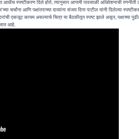
ाबत आधीच स्पष्टीकरण दिले होते, त्यानुसार आगामी पावसाळी अधिवेशनाची रणनीती 
या चर्चांना आणि पक्षांतराच्या दाव्यांना संजय दिना पाटील यांनी दिलेल्या स्पष्टी
ारांची एकजूट कायम असल्याचे चित्र या बैठकीतून स्पष्ट झाले असून, पक्षाच्या पु
जात आहे.