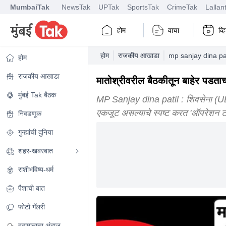
MumbaiTak
NewsTak
UPTak
SportsTak
CrimeTak
Lallan
होम
वाचा
व्
होम
राजकीय आखाडा
mp sanjay dina pa
होम
राजकीय आखाडा
मातोश्रीवरील बैठकीतून बाहेर पडताच 
मुंबई Tak बैठक
MP Sanjay dina patil : शिवसेना (UBT)
एकजूट असल्याचे स्पष्ट करत 'ऑपरेशन टा
निवडणूक
गुन्ह्यांची दुनिया
शहर-खबरबात
राशीभविष्य-धर्म
पैशाची बात
फोटो गॅलरी
हवामानाचा अंदाज