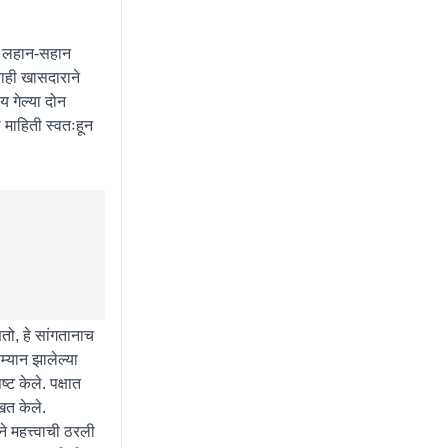
बात लहान-सहान
याही खासदाराने
य गेल्या दोन
ी माहिती स्वतःहून
तो, हे सांगतानाच
्यान झालेल्या
्ट केले. पक्षात
ित केले.
े महत्त्वाची ठरली