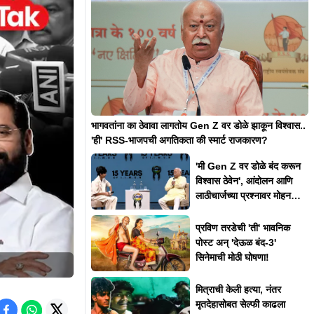
भागवतांना का ठेवावा लागतोय Gen Z वर डोळे झाकून विश्वास..
'ही' RSS-भाजपची अगतिकता की स्मार्ट राजकारण?
'मी Gen Z वर डोळे बंद करून
विश्वास ठेवेन', आंदोलन आणि
लाठीचार्जच्या प्रश्नावर मोहन
भागवत असं का म्हणाले?
प्रविण तरडेची 'ती' भावनिक
पोस्ट अन् 'देऊळ बंद-3'
सिनेमाची मोठी घोषणा!
मित्राची केली हत्या, नंतर
मृतदेहासोबत सेल्फी काढला