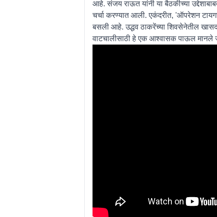
आहे. संजय राऊत यांनी या बैठकीच्या उद्देशाब
चर्चा करण्यात आली. एकंदरीत, 'ऑपरेशन टायगर'च्
बसली आहे. उद्धव ठाकरेंच्या शिवसेनेतील खासद
वाटचालीसाठी हे एक आश्वासक पाऊल मानले 