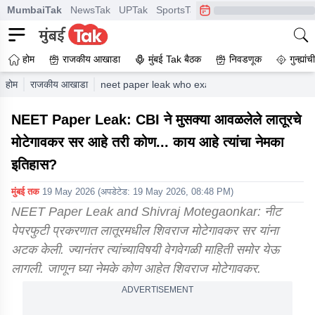
MumbaiTak
NewsTak
UPTak
SportsTak
CrimeTak
Lallantop
A
होम
राजकीय आखाडा
मुंबई Tak बैठक
निवडणूक
गुन्ह्यां
होम
राजकीय आखाडा
neet paper leak who exactly is shivraj motegao
NEET Paper Leak: CBI ने मुसक्या आवळलेले लातूरचे
मोटेगावकर सर आहे तरी कोण... काय आहे त्यांचा नेमका
इतिहास?
मुंबई तक
19 May 2026
(अपडेटेड:
19 May 2026, 08:48 PM
)
NEET Paper Leak and Shivraj Motegaonkar: नीट
पेपरफुटी प्रकरणात लातूरमधील शिवराज मोटेगावकर सर यांना
अटक केली. ज्यानंतर त्यांच्याविषयी वेगवेगळी माहिती समोर येऊ
लागली. जाणून घ्या नेमके कोण आहेत शिवराज मोटेगावकर.
ADVERTISEMENT