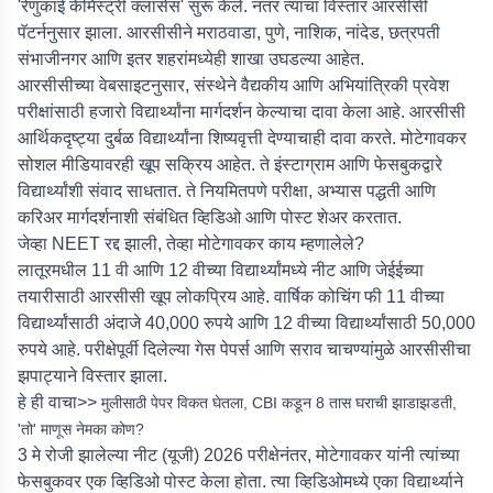
'रेणुकाई केमिस्ट्री क्लासेस' सुरू केले. नंतर त्याचा विस्तार आरसीसी
पॅटर्ननुसार झाला. आरसीसीने मराठवाडा, पुणे, नाशिक, नांदेड, छत्रपती
संभाजीनगर आणि इतर शहरांमध्येही शाखा उघडल्या आहेत.
आरसीसीच्या वेबसाइटनुसार, संस्थेने वैद्यकीय आणि अभियांत्रिकी प्रवेश
परीक्षांसाठी हजारो विद्यार्थ्यांना मार्गदर्शन केल्याचा दावा केला आहे. आरसीसी
आर्थिकदृष्ट्या दुर्बळ विद्यार्थ्यांना शिष्यवृत्ती देण्याचाही दावा करते. मोटेगावकर
सोशल मीडियावरही खूप सक्रिय आहेत. ते इंस्टाग्राम आणि फेसबुकद्वारे
विद्यार्थ्यांशी संवाद साधतात. ते नियमितपणे परीक्षा, अभ्यास पद्धती आणि
करिअर मार्गदर्शनाशी संबंधित व्हिडिओ आणि पोस्ट शेअर करतात.
जेव्हा NEET रद्द झाली, तेव्हा मोटेगावकर काय म्हणालेले?
लातूरमधील 11 वी आणि 12 वीच्या विद्यार्थ्यांमध्ये नीट आणि जेईईच्या
तयारीसाठी आरसीसी खूप लोकप्रिय आहे. वार्षिक कोचिंग फी 11 वीच्या
विद्यार्थ्यांसाठी अंदाजे 40,000 रुपये आणि 12 वीच्या विद्यार्थ्यांसाठी 50,000
रुपये आहे. परीक्षेपूर्वी दिलेल्या गेस पेपर्स आणि सराव चाचण्यांमुळे आरसीसीचा
झपाट्याने विस्तार झाला.
हे ही वाचा>>
मुलीसाठी पेपर विकत घेतला, CBI कडून 8 तास घराची झाडाझडती,
'तो' माणूस नेमका कोण?
3 मे रोजी झालेल्या नीट (यूजी) 2026 परीक्षेनंतर, मोटेगावकर यांनी त्यांच्या
फेसबुकवर एक व्हिडिओ पोस्ट केला होता. त्या व्हिडिओमध्ये एका विद्यार्थ्याने