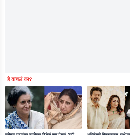
हे वाचलं का?
सुनेत्रा पवारांवर झालेल्या टिकेनं रान पेटलं, 'गुंगी
अभिनेत्री त्रिशाबाबत आक्षेपार्ह व