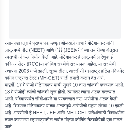
रसायनशास्त्राचे प्राध्यापक म्हणून ओळखले जाणारे मोटेगावकर यांनी
लातूरमध्ये नीट (NEET) आणि जेईई (JEE)परीक्षेच्या तयारीच्या क्षेत्रात
स्वतःची ओळख निर्माण केली आहे. मोटेगावकर हे लातूरमधील रेणुकाई
करिअर सेंटर (RCC)या कोचिंग संस्थेचे संस्थापक आहेत. या संस्थेची
स्थापना 2003 मध्ये झाली. सुरुवातीला, आरसीसी महाराष्ट्र हॉटेल मॅनेजमेंट
कॉमन एन्ट्रन्स टेस्ट (MH-CET) साठी तयारी करून देत असे.
यापूर्वी, 17 मे रोजी मोटेगावकर यांची सुमारे 10 तास चौकशी करण्यात आली.
18 मे रोजीही त्यांची चौकशी सुरू होती. त्यानंतर त्यांना अटक करण्यात
आली. रविवारपर्यंत सीबीआयने या प्रकरणात नऊ आरोपींना अटक केली
आहे. शिवराज मोटेगावकर यांच्या अटकेमुळे आरोपींची एकूण संख्या 10 झाली
आहे. आरसीसी हे NEET, JEE आणि MHT-CET परीक्षांसाठी विद्यार्थ्यांना
तयार करणाऱ्या महाराष्ट्रातील सर्वात मोठ्या कोचिंग नेटवर्कपैकी एक मानले
जाते.