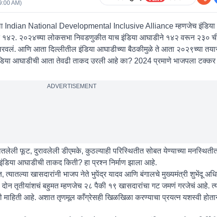
9:00 AM
)
ला Indian National Developmental Inclusive Alliance म्हणजेच इंडिया
ळ होतं १४२. २०२४च्या लोकसभा निवडणुकीत याच इंडिया आघाडीने १४२ वरून २३० च
वलं. आणि आता दिल्लीतील इंडिया आघाडीच्या बैठकीमुळे ते आता २०२९च्या तया
र इंडिया आघाडीची आता तेवढी ताकद उरली आहे का? 2024 प्रमाणे भाजपला टक्क
ADVERTISEMENT
लेली फूट, दुरावलेली डीएमके, कुठल्याही परिस्थितीत सोबत येण्याच्या मनस्थिती
ंडिया आघाडीची ताकद किती? हा प्रश्न निर्माण झाला आहे.
यातल्या खासदारांनी भाजप नेते भुपेंद्र यादव आणि बंगालचे मुख्यमंत्री शुभेंदू अधि
ठी दोन तृतीयांशचं बहुमत म्हणजेच २८ पैकी १९ खासदारांचा गट जमणं गरजेचं आहे. त
हिती आहे. अशात तृणमूल काँग्रेसही खिळखिळा करण्याचा प्रयत्न यशस्वी होता