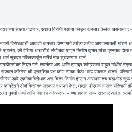
ारांच्या संख्या वाढणार, अशात विरोधी पक्षांना फोडून कमजोर केलेलं असताना 
ारी विरोधकांची आघाडी कमजोर होण्यामागे त्यांच्यातलीच आपापसातली भांडणं
ूने म्हटलंय, की इंडिया आघाडीचे संयोजक म्हणून नितीश कुमार यांचा प्रस्ताव होता
 असं सुचवत मल्लिकार्जुन खर्गेंचं नाव सुचवण्यात आलं.
एनडीएसोबत निघून गेले. त्यानंतर आप आणि तृणमूल काँग्रेसला राहुल गांधींचं नेतृत्व
ा राज्यात काँग्रेस की प्रादेशिक पक्ष कोण नेमका मोठा भाऊ यावरून भांडणं, परिणामी
काँग्रेस-डावे एकमेकांविरोधात असं चित्र निर्माण होऊन आपापसातच चढाओढ सुरू 
काँग्रेसने टीव्हीकेसोबत सरकार स्थापन केलं, म्हणून डीएमके नाराज परिणामी इं
रखंड मुक्ती मोर्चा आणि नॅशनल कॉन्फरन्स यांच्या हातात राज्य सरकारं आहेत, त्य