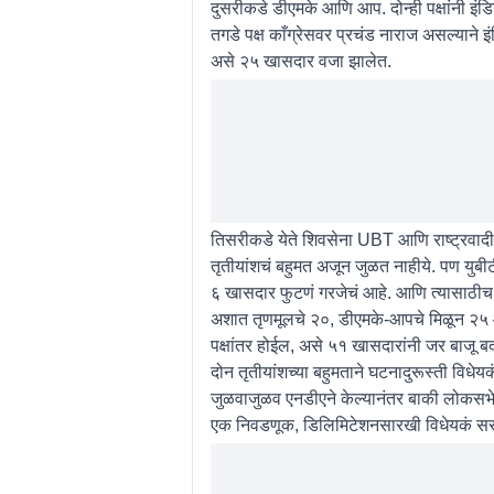
दुसरीकडे डीएमके आणि आप. दोन्ही पक्षांनी इं
तगडे पक्ष काँग्रेसवर प्रचंड नाराज असल्या
असे २५ खासदार वजा झालेत.
तिसरीकडे येते शिवसेना UBT आणि राष्ट्रवादी 
तृतीयांशचं बहुमत अजून जुळत नाहीये. पण युबी
६ खासदार फुटणं गरजेचं आहे. आणि त्यासाठीच शिं
अशात तृणमूलचे २०, डीएमके-आपचे मिळून २५ आण
पक्षांतर होईल, असे ५१ खासदारांनी जर बाजू 
दोन तृतीयांशच्या बहुमताने घटनादुरूस्ती विधे
जुळवाजुळव एनडीएने केल्यानंतर बाकी लोकस
एक निवडणूक, डिलिमिटेशनसारखी विधेयकं सर