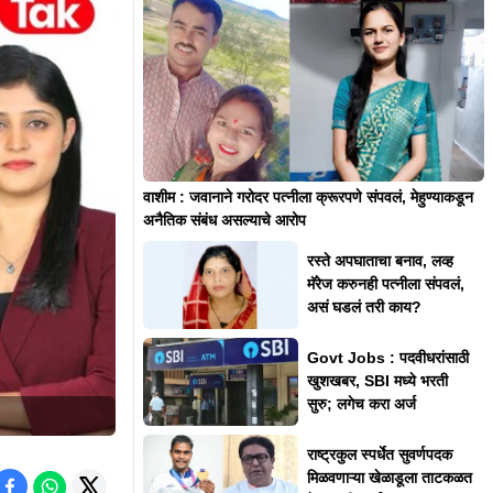
वाशीम : जवानाने गरोदर पत्नीला क्रूरपणे संपवलं, मेहुण्याकडून
अनैतिक संबंध असल्याचे आरोप
रस्ते अपघाताचा बनाव, लव्ह
मॅरेज करुनही पत्नीला संपवलं,
असं घडलं तरी काय?
Govt Jobs : पदवीधरांसाठी
खुशखबर, SBI मध्ये भरती
सुरु; लगेच करा अर्ज
राष्ट्रकुल स्पर्धेत सुवर्णपदक
मिळवणाऱ्या खेळाडूला ताटकळत