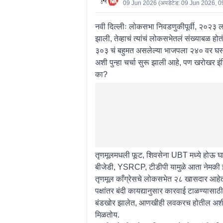
09 Jun 2026
(अपडेटेड:
09 Jun 2026, 0
नवी दिल्लीः
लोकसभा निवडणुकीपूर्वी, २०२३ 
झाली, तेव्हाचं त्यांचं लोकसभेतलं संख्याब
३०३ चं बहुमत असलेल्या भाजपला २४० वर घसर
अशी पुन्हा चर्चा सुरू झाली आहे, पण खरोख
का?
तृणमूलमधली फूट, शिवसेना UBT मध्ये होऊ घात
बीजेडी, YSRCP, टीडीपी यामुळे आता नेमकी इ
तृणमूल काँग्रेसचे लोकसभेत २८ खासदार आहेत, त्
पक्षांतर बंदी कायद्यानुसार कारवाई टाळण्यासा
बंडखोर झालेत, आणखीही लवकरच होतील अशी मा
मिळतोय.