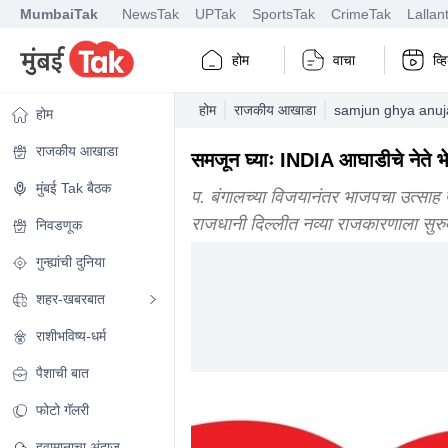
MumbaiTak
NewsTak
UPTak
SportsTak
CrimeTak
Lallan
होम
वाचा
व्
होम
राजकीय आखाडा
samjun ghya anuja
होम
राजकीय आखाडा
समजून घ्याः INDIA आघाडीचे नेते 
मुंबई Tak बैठक
प. बंगालच्या विजयानंतर भाजपचा उत्साह
राजधानी दिल्लीत नव्या राजकारणाला सुर
निवडणूक
गुन्ह्यांची दुनिया
शहर-खबरबात
राशीभविष्य-धर्म
पैशाची बात
फोटो गॅलरी
हवामानाचा अंदाज