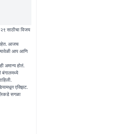
२०२९ साठीचा विजय
 आहेत. आजच
 त्यावेळी आप आणि
ही अमान्य होतं.
 बंगालमध्ये
राहिली.
डियामधून एक्झिट.
ापलिकडे सगळा