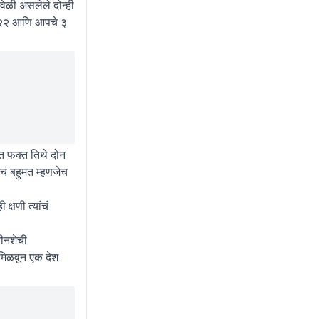
वेळी असलेले दोन्ही
े २२ आणि आपचे ३
ेत फक्त तिथे दोन
चं बहुमत म्हणजेच
षणी त्यांचं
तीनशेची
मिळवून एक देश