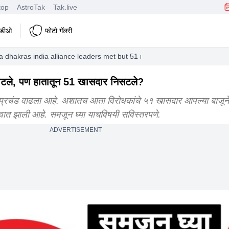
top
AstroTak
Tak.live
हिडीओ
फोटो गॅलरी
 dhakras india alliance leaders met but 51 members of parliament esca
भेटले, पण हातातून 51 खासदार निसटले?
 प्रचंड वाढला आहे. अशातच आता विरोधकांचे ५१ खासदार आपल्या बाजूने
ुवात झाली आहे. समजून घ्या याचविषयी सविस्तरपणे.
ADVERTISEMENT