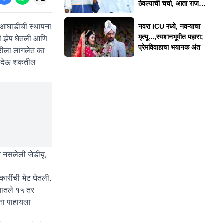
ठेवल्याची चर्चा, आता राज
ठाकरेंनी दिलं स्पष्टीकरण
 आघाडीची स्थापना
नवरा ICU मध्ये, नवऱ्याचा
मृत्यू...,स्मशानभूमीत पहारा;
ी झेप घेतली आणि
प्रेमविवाहाचा भयानक अंत
रीला लागलेत का
र देऊ शकतील
त नसलेली जेडीयू,
कारींची भेट घेतली.
्यातले १५ तर
ना पाहायला