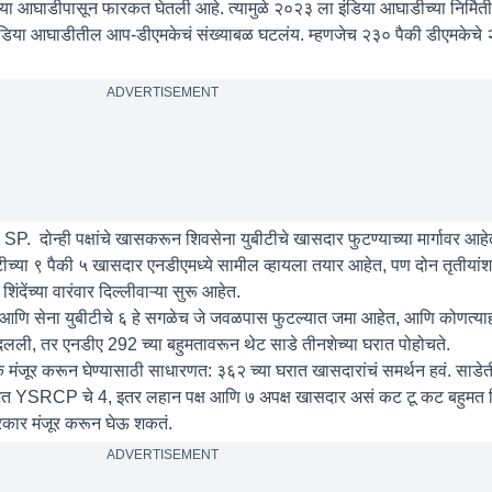
डिया आघाडीपासून फारकत घेतली आहे. त्यामुळे २०२३ ला इंडिया आघाडीच्या निर्मिती
ने इंडिया आघाडीतील आप-डीएमकेचं संख्याबळ घटलंय. म्हणजेच २३० पैकी डीएमकेच
ADVERTISEMENT
SP. दोन्ही पक्षांचे खासकरून शिवसेना युबीटीचे खासदार फुटण्याच्या मार्गावर आह
टीच्या ९ पैकी ५ खासदार एनडीएमध्ये सामील व्हायला तयार आहेत, पण दोन तृतीयांश
देंच्या वारंवार दिल्लीवाऱ्या सुरू आहेत.
ि सेना युबीटीचे ६ हे सगळेच जे जवळपास फुटल्यात जमा आहेत, आणि कोणत्याही क्
बदलली, तर एनडीए 292 च्या बहुमतावरून थेट साडे तीनशेच्या घरात पोहोचते.
यकं मंजूर करून घेण्यासाठी साधारणत: ३६२ च्या घरात खासदारांचं समर्थन हवं. साडे
भेत YSRCP चे 4, इतर लहान पक्ष आणि ७ अपक्ष खासदार असं कट टू कट बहुमत 
कार मंजूर करून घेऊ शकतं.
ADVERTISEMENT