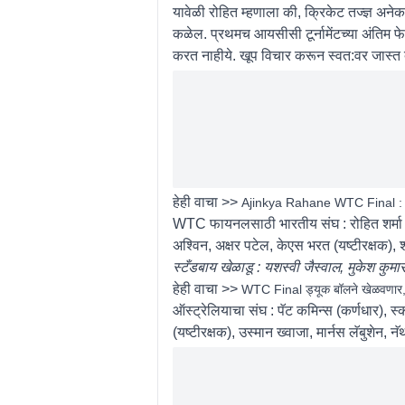
यावेळी रोहित म्हणाला की, क्रिकेट तज्ज्ञ अनेक
कळेल. प्रथमच आयसीसी टूर्नामेंटच्या अंतिम फेर
करत नाहीये. खूप विचार करून स्वत:वर जास्त 
हेही वाचा >>
Ajinkya Rahane WTC Final : ‘अजि
WTC फायनलसाठी भारतीय संघ : रोहित शर्मा (कर
अश्विन, अक्षर पटेल, केएस भरत (यष्टीरक्षक),
स्टँडबाय खेळाडू : यशस्वी जैस्वाल, मुकेश कुमार
हेही वाचा >>
WTC Final ड्यूक बॉलने खेळवणार
ऑस्ट्रेलियाचा संघ : पॅट कमिन्स (कर्णधार), स्क
(यष्टीरक्षक), उस्मान ख्वाजा, मार्नस लॅबुशेन, न