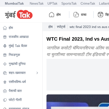
MumbaiTak
NewsTak
UPTak
SportsTak
CrimeTak
Lallan
होम
वाचा
व्
होम
स्पोर्ट्स
wtc final 2023 ind vs aus
होम
राजकीय आखाडा
WTC Final 2023, Ind vs Aus: ऑस
मुंबई Tak बैठक
जागतिक कसोटी चॅम्पियनशिपचा अंतिम सा
या चुरशीच्या सामन्यासाठी टीम इंडियाच
निवडणूक
गुन्ह्यांची दुनिया
शहर-खबरबात
राशीभविष्य-धर्म
पैशाची बात
फोटो गॅलरी
हवामानाचा अंदाज