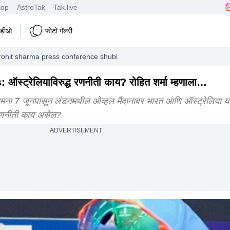
top
AstroTak
Tak.live
हिडीओ
फोटो गॅलरी
 rohit sharma press conference shubhman gill
्ट्रेलियाविरुद्ध रणनीती काय? रोहित शर्मा म्हणाला…
मना 7 जूनपासून लंडनमधील ओव्हल मैदानावर भारत आणि ऑस्ट्रेलिया यां
ी रणनीती काय असेल?
ADVERTISEMENT