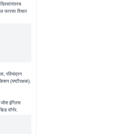
च दिवसांनंतरच
द्दल फारसा विचार
जा, रविचंद्रन
किशन (यष्टीरक्षक).
, जोश इंग्लिस
हिड वॉर्नर.