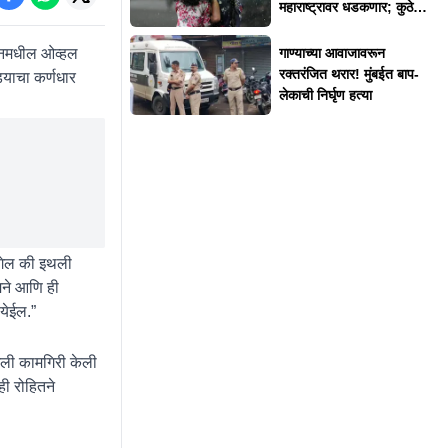
महाराष्ट्रावर धडकणार; कुठे
कुठे अलर्ट?
डनमधील ओव्हल
गाण्याच्या आवाजावरून
रक्तरंजित थरार! मुंबईत बाप-
ियाचा कर्णधार
लेकाची निर्घृण हत्या
ागेल की इथली
मने आणि ही
येईल.”
ंगली कामगिरी केली
ी रोहितने