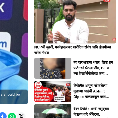
NCPची युवती, फार्महाऊसवर शारीरिक संबंध आणि झेडपीच्या
समेत गोंधळ
बंद दाराआडचा थरार! लिव्ह-इन
पार्टनरने घेतला जीव, B.Ed
च्या विद्यार्थिनीसोबत काय
घडलं?
हिंगोलीत आयुष्य संपवलेल्या
मुलाच्या आईची Abhijit
rs should be
Dipke यांच्याकडून काय
अपेक्षा?
वेदर रिपोर्ट : अरबी समुद्रात
नैऋत्य वारे अ‍ॅक्टिव्ह,