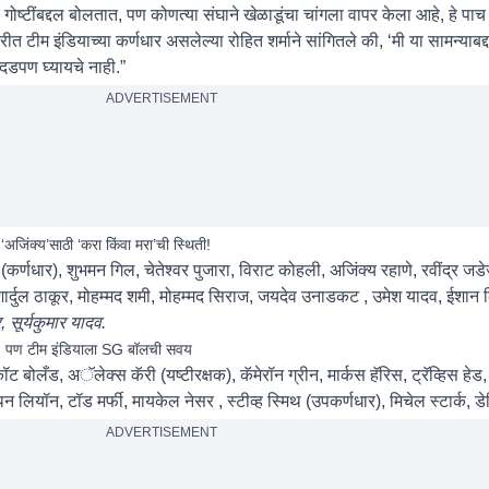
 गोष्टींबद्दल बोलतात, पण कोणत्या संघाने खेळाडूंचा चांगला वापर केला आहे, हे पा
ीत टीम इंडियाच्या कर्णधार असलेल्या रोहित शर्माने सांगितले की, ‘मी या सामन्याब
दडपण घ्यायचे नाही.”
ADVERTISEMENT
ंक्य’साठी ‘करा किंवा मरा’ची स्थिती!
्णधार), शुभमन गिल, चेतेश्वर पुजारा, विराट कोहली, अजिंक्य रहाणे, रवींद्र जडे
 शार्दुल ठाकूर, मोहम्मद शमी, मोहम्मद सिराज, जयदेव उनाडकट , उमेश यादव, ईशान 
, सूर्यकुमार यादव.
, पण टीम इंडियाला SG बॉलची सवय
ॉट बोलँड, अॅलेक्स कॅरी (यष्टीरक्षक), कॅमेरॉन ग्रीन, मार्कस हॅरिस, ट्रॅव्हिस हेड
ॅथन लियॉन, टॉड मर्फी, मायकेल नेसर , स्टीव्ह स्मिथ (उपकर्णधार), मिचेल स्टार्क, डेव्
ADVERTISEMENT