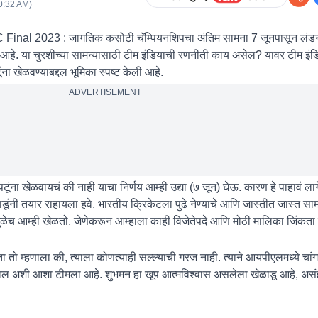
0:32 AM
)
nal 2023 : जागतिक कसोटी चॅम्पियनशिपचा अंतिम सामना 7 जूनपासून लं
 आहे. या चुरशीच्या सामन्यासाठी टीम इंडियाची रणनीती काय असेल? यावर टीम इंड
ूंना खेळवण्याबद्दल भूमिका स्पष्ट केली आहे.
ADVERTISEMENT
ूंना खेळवायचं की नाही याचा निर्णय आम्ही उद्या (७ जून) घेऊ. कारण हे पाहावं ल
ूंनी तयार राहायला हवे. भारतीय क्रिकेटला पुढे नेण्याचे आणि जास्तीत जास्त सा
ामुळेच आम्ही खेळतो, जेणेकरून आम्हाला काही विजेतेपदे आणि मोठी मालिका जिंकता 
 तो म्हणाला की, त्याला कोणत्याही सल्ल्याची गरज नाही. त्याने आयपीएलमध्ये चा
वेल अशी आशा टीमला आहे. शुभमन हा खूप आत्मविश्वास असलेला खेळाडू आहे, असंह