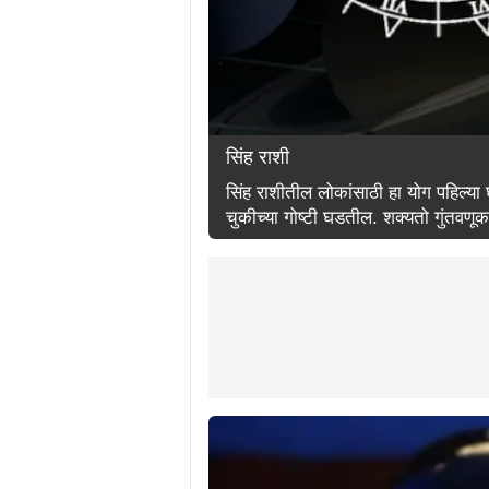
सिंह राशी
सिंह राशीतील लोकांसाठी हा योग पहिल्या
चुकीच्या गोष्टी घडतील. शक्यतो गुंतवणू