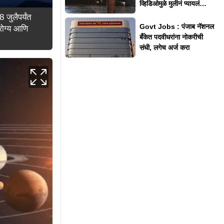
व्हिडिओमुळे मुलीनं प्यायलं
किटकनाशक
 जुलैपर्यंत
Govt Jobs : पंजाब नॅशनल
रोग्य आणि
बँकेत पदवीधरांना नोकरीची
संधी, लगेच अर्ज करा