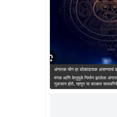
अंगारक योग हा धोकादायक असण्याचं
मंगळ आणि केतुमुळे निर्माण झालेला अंगा
नुकसान होते, म्हणून या काळात सावधगिर