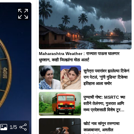
Maharashtra Weather : राज्यात पाऊस घालणार
धुमशान, काही जिल्ह्यांना मोठा अलर्ट
सुनेत्रा पवारांवर झालेल्या टिकेनं
रान पेटलं, 'गुंगी गुडिया' टिकेचा
इतिहास आला समोर
पुण्याची गोष्ट: MSRTC च्या
वतीने तेलंगणा, गुजरात आणि
मध्य प्रदेशसाठी विशेष टूर
पॅकेजेस
खोटं नाव सांगून तरुणाचा
1/5
काळाबाजार, अश्लील