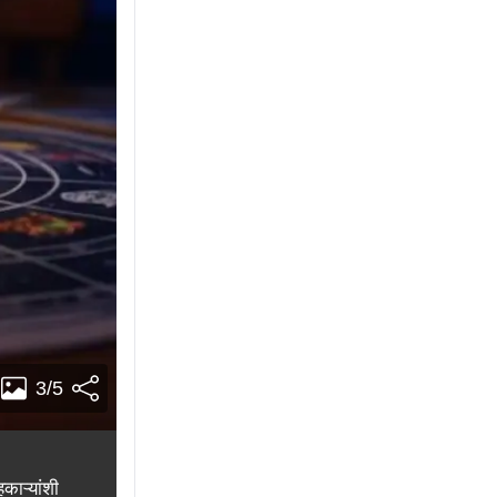
3/5
काऱ्यांशी