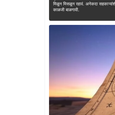
मिळून मिसळून रहावं. अनेकदा सहकाऱ्यां
काळजी बाळगावी.