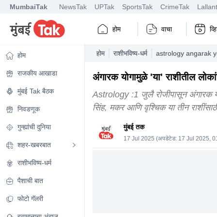
MumbaiTak
NewsTak
UPTak
SportsTak
CrimeTak
Lallan
होम
वाचा
व्
होम
राशीभविष्य-धर्म
astrology angarak y
होम
राजकीय आखाडा
अंगारक योगामुळे 'या' राशीतील लोका
मुंबई Tak बैठक
Astrology :1 जुलै रोजीपासून अंगारक यो
सिंह, मकर आणि वृश्चिक या तीन राशींसाठी
निवडणूक
गुन्ह्यांची दुनिया
मुंबई तक
17 Jul 2025
(अपडेटेड:
17 Jul 2025, 
शहर-खबरबात
राशीभविष्य-धर्म
पैशाची बात
फोटो गॅलरी
हवामानाचा अंदाज