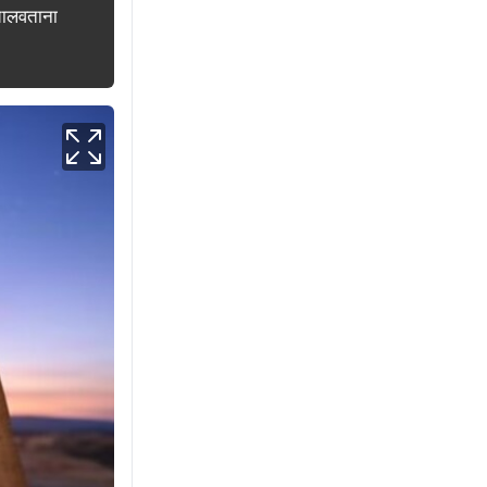
चालवताना