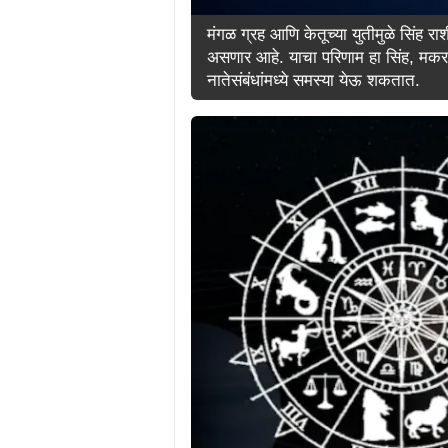
मंगळ ग्रह आणि केतूच्या युतीमुळे सिंह रा
असणार आहे. याचा परिणाम हा सिंह, मकर 
नातेसंबंधांमध्ये समस्या येऊ शकतात.