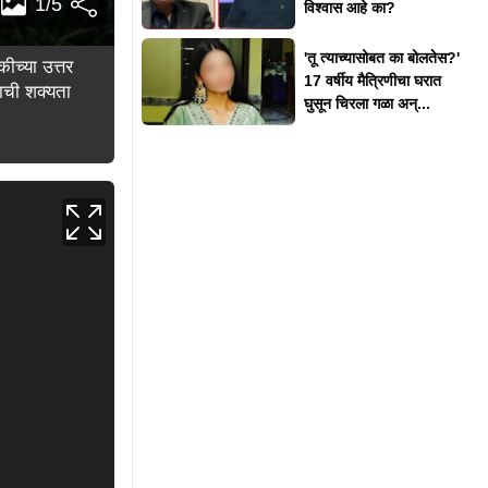
1/5
विश्वास आहे का?
'तू त्याच्यासोबत का बोलतेस?'
ीच्या उत्तर
17 वर्षीय मैत्रिणीचा घरात
याची शक्यता
घुसून चिरला गळा अन्...