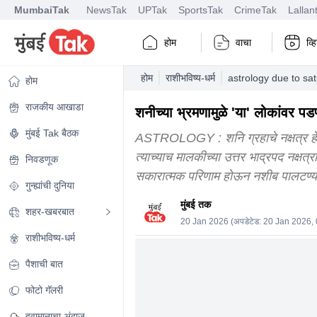
MumbaiTak
NewsTak
UPTak
SportsTak
CrimeTak
Lallan
होम
वाचा
व्
होम
राशीभविष्य-धर्म
astrology due to sa
होम
राजकीय आखाडा
शनीच्या भ्रमणामुळे 'या' लोकांवर 
मुंबई Tak बैठक
ASTROLOGY : शनि ग्रहाचे नक्षत्र हे 2
त्याच्याच मालकीच्या उत्तर भाद्रपद नक्षत
निवडणूक
सकारात्मक परिणाम होऊन नशीब पालटण्य
गुन्ह्यांची दुनिया
मुंबई तक
शहर-खबरबात
20 Jan 2026
(अपडेटेड:
20 Jan 2026,
राशीभविष्य-धर्म
पैशाची बात
फोटो गॅलरी
हवामानाचा अंदाज