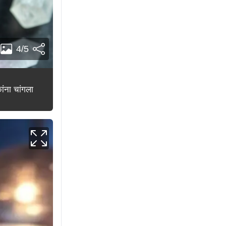
4/5
ांना चांगला