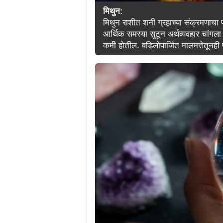
मिथुन:
मिथुन राशीत शनी ग्रहाच्या संक्रमणाचा
आर्थिक समस्या सुटून अर्थव्यवहार चांगल
कमी होतील. वडिलोपार्जित मालमत्तेतूनही