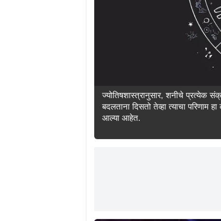
ज्योतिषशास्त्रानुसार, शनीचे प्रत्येक स
बदलताना दिसतो तेव्हा त्याचा परिणाम हा
आल्या आहेत.