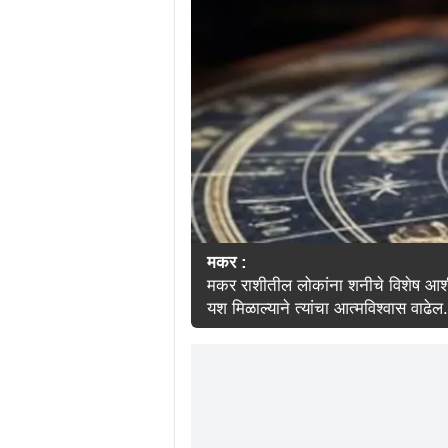
मकर :
मकर राशीतील लोकांना शनीचे विशेष आशीर्व
यश मिळाल्याने त्यांचा आत्मविश्वास वाढेल