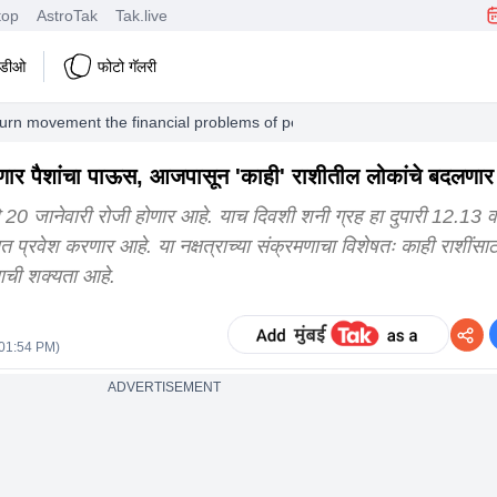
top
AstroTak
Tak.live
हिडीओ
फोटो गॅलरी
turn movement the financial problems of people of these zodiac signs wi
पडणार पैशांचा पाऊस, आजपासून 'काही' राशीतील लोकांचे बदलणार 
0 जानेवारी रोजी होणार आहे. याच दिवशी शनी ग्रह हा दुपारी 12.13 वाज
्रात प्रवेश करणार आहे. या नक्षत्राच्या संक्रमणाचा विशेषतः काही राशींसा
ाची शक्यता आहे.
 01:54 PM
)
ADVERTISEMENT