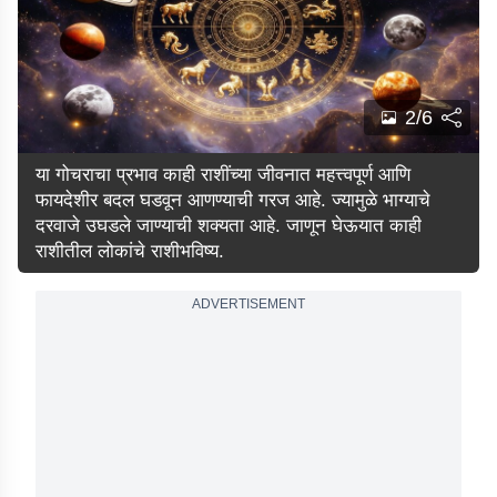
2/6
या गोचराचा प्रभाव काही राशींच्या जीवनात महत्त्वपूर्ण आणि
फायदेशीर बदल घडवून आणण्याची गरज आहे. ज्यामुळे भाग्याचे
दरवाजे उघडले जाण्याची शक्यता आहे. जाणून घेऊयात काही
राशीतील लोकांचे राशीभविष्य.
ADVERTISEMENT