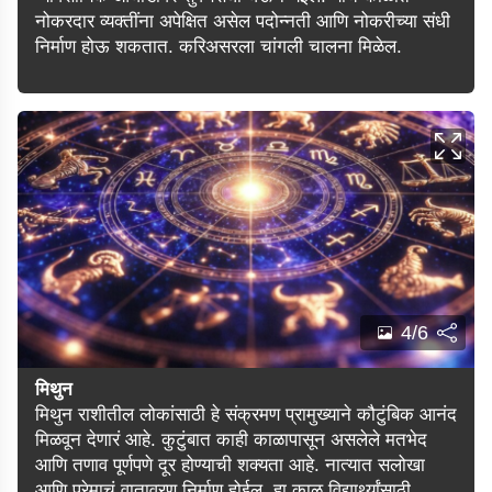
नोकरदार व्यक्तींना अपेक्षित असेल पदोन्नती आणि नोकरीच्या संधी
निर्माण होऊ शकतात. करिअसरला चांगली चालना मिळेल.
4/6
मिथुन
मिथुन राशीतील लोकांसाठी हे संक्रमण प्रामुख्याने कौटुंबिक आनंद
मिळवून देणारं आहे. कुटुंबात काही काळापासून असलेले मतभेद
आणि तणाव पूर्णपणे दूर होण्याची शक्यता आहे. नात्यात सलोखा
आणि प्रेमाचं वातावरण निर्माण होईल. हा काळ विद्यार्थ्यांसाठी