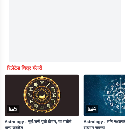
रिलेटेड चित्र गॅलरी
5
4
Astrology : सूर्य-शनी युती होणार, या राशींचे
Astrology : शनि नक्षत्राचे परिव
भाग्य उजळेल
वाढणार समस्या