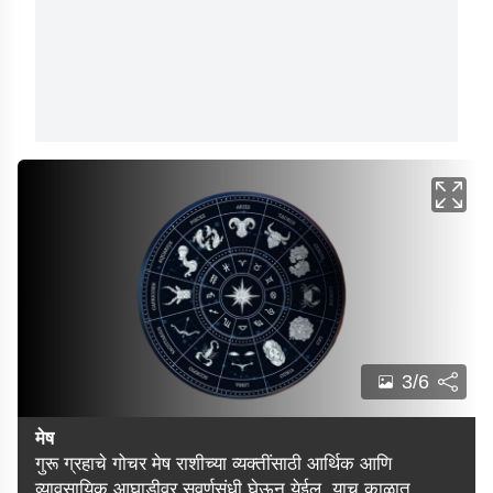
3/6
मेष
गुरू ग्रहाचे गोचर मेष राशीच्या व्यक्तींसाठी आर्थिक आणि
व्यावसायिक आघाडीवर सुवर्णसंधी घेऊन येईल. याच काळात