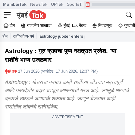
MumbaiTak
NewsTak
UPTak
SportsTak
CrimeTak
Lallantop
A
होम
राजकीय आखाडा
मुंबई Tak बैठक
निवडणूक
गुन्ह्यां
होम
राशीभविष्य-धर्म
astrology jupiter enters pushya nakshatra the fort
Astrology : गुरु ग्रहाचा पुष्य नक्षत्रात प्रवेश, 'या'
राशींचे भाग्य उजळणार
मुंबई तक
17 Jun 2026
(अपडेटेड:
17 Jun 2026, 12:37 PM
)
Astrology : गोचराचा प्रभाव काही राशींच्या जीवनात महत्त्वपूर्ण
आणि फायदेशीर बदल घडवून आणण्याची गरज आहे. ज्यामुळे भाग्याचे
दरवाजे उघडले जाण्याची शक्यता आहे. जाणून घेऊयात काही
राशीतील लोकांचे राशीभविष्य.
ADVERTISEMENT