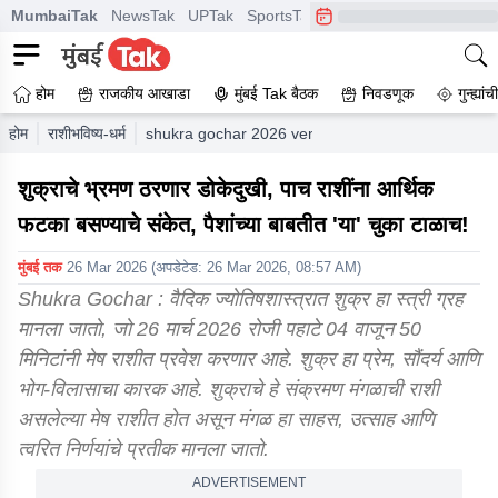
MumbaiTak
NewsTak
UPTak
SportsTak
CrimeTak
Lallantop
A
होम
राजकीय आखाडा
मुंबई Tak बैठक
निवडणूक
गुन्ह्यां
होम
राशीभविष्य-धर्म
shukra gochar 2026 venus transit in mesh rashi n
शुक्राचे भ्रमण ठरणार डोकेदुखी, पाच राशींना आर्थिक
फटका बसण्याचे संकेत, पैशांच्या बाबतीत 'या' चुका टाळाच!
मुंबई तक
26 Mar 2026
(अपडेटेड:
26 Mar 2026, 08:57 AM
)
Shukra Gochar : वैदिक ज्योतिषशास्त्रात शुक्र हा स्त्री ग्रह
मानला जातो, जो 26 मार्च 2026 रोजी पहाटे 04 वाजून 50
मिनिटांनी मेष राशीत प्रवेश करणार आहे. शुक्र हा प्रेम, सौंदर्य आणि
भोग-विलासाचा कारक आहे. शुक्राचे हे संक्रमण मंगळाची राशी
असलेल्या मेष राशीत होत असून मंगळ हा साहस, उत्साह आणि
त्वरित निर्णयांचे प्रतीक मानला जातो.
ADVERTISEMENT