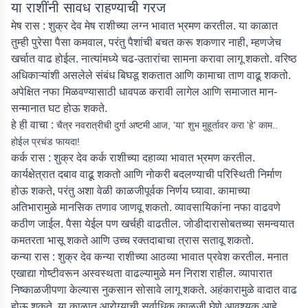
या राशींनी सावध राहण्याची गरज
मेष रास :
शुक्र देव मेष राशीच्या लग्न भावात भ्रमण करतील. या काळात
तुम्ही पुरेसा पैसा कमवाल, परंतु पैशांची बचत करू शकणार नाही, म्हणजेच
खर्चात वाढ होईल. नात्यांमध्ये चढ-उतारांचा सामना करावा लागू शकतो. वरिष्ठ
अधिकाऱ्यांशी असलेले संबंध बिघडू शकतात आणि कामाचा ताण वाढू शकतो.
अपेक्षित नफा मिळवण्यासाठी धावपळ करावी लागेल आणि समाजात मान-
सन्मानात घट होऊ शकते.
हे ही वाचा :
चैत्र नवरात्रीची दुर्गा अष्टमी आज, 'या' शुभ मुहूर्तावर करा 'हे' काम..
होईल प्रचंड फायदा!
कर्क रास :
शुक्र देव कर्क राशीच्या दहाव्या भावात भ्रमण करतील.
कार्यक्षेत्रात दबाव वाढू शकतो आणि नोकरी बदलण्याची परिस्थिती निर्माण
होऊ शकते, परंतु अशा वेळी काळजीपूर्वक निर्णय घ्यावा. कामाच्या
अतिभारामुळे मानसिक तणाव जाणवू शकतो. व्यावसायिकांना नफा वाढवणे
कठीण जाईल. पैसा येईल पण खर्चही वाढतील. जोडीदारासोबतच्या समन्वयात
कमतरता भासू शकते आणि उच्च रक्तदाबाचा त्रास सतावू शकतो.
कन्या रास :
शुक्र देव कन्या राशीच्या आठव्या भावात प्रवेश करतील. मनात
एखाद्या गोष्टीवरून अस्वस्थता वाढल्यामुळे मन निराश राहील. व्यापारात
निष्काळजीपणा केल्यास नुकसान सोसावे लागू शकते. अहंकारामुळे वादात वाढ
होऊ शकते. या काळात आरोग्याची सर्वाधिक काळजी घेणे आवश्यक आहे.