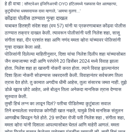
हे ही वाचा :
सॉफ्टवेअर इंजिनिअरची OYO हॉटेलमध्ये गळफास घेत आत्महत्या,
कुटुंबीयांचा धक्कादायक दावा म्हणाले, 'आमचा मुलगा...'
कोंढवा पोलीस ठाण्यात गुन्हा दाखल
याबाबत हितश्री संदेश शहा (वय 57) यांनी या प्रकरणाबाबत कोंढवा पोलीस
ठाण्यात तक्रार दाखल केली. त्यावरून पोलीसांनी पती निलेश शहा, सासु
संगीता शहा, दीर प्रशांत शहा आणि नणंद ममता व्होरा यांच्यावर पोलिसांनी
गुन्हा दाखल केला आहे.
पोलिसांनी दिलेल्या माहितीनुसार, दिशा यांचा निलेश दिलीप शहा यांच्यासोबत
जैन समाजाच्या रुढी आणि परंपरेने 20 डिसेंबर 2024 मध्ये विवाह झाला
होता. निलेश शहा हा खासगी नोकरी करत होता. त्याने विवाह झाल्यानंतर
दिशा हिला नोकरी सोडण्यास जबरदस्ती केली. विवाहानंतर सर्वचजण तिला
त्रास देत होते. तु कामात अगदीच धीमी आहेस, तुला संसारच जमत नाही. तुझे
डोळे खूपच छोटे आहेत, असे बोलून तिला अनेकदा मानसिक त्रास देण्यास
सुरुवात केली.
तुम्ही हिचं लग्न का लावून दिलं? पतीचा पीडितेच्या कुटुंबाला सवाल
तिने बनवलेला स्वयंपाक कोणीही खात नव्हते, यामुळे तिचे मानसिक संतुलन
आणखीच बिघडून गेले होते. 29 सप्टेंबर रोजी पती निलेश शहा , संगीता शहा,
ममता व्होरा यांनी दिशाला आपल्यासोबत घेतलं आणि माहेरी आणलं. ममता
व्होरा फिर्याद दाखल केलेल्या माहेरच्या मंडळींना म्हणाली की, तुम्ही हिचं लग्न