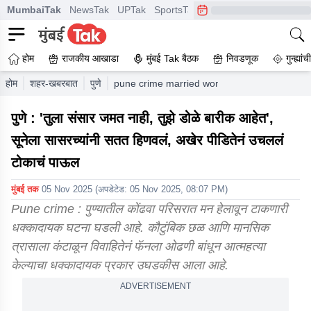
MumbaiTak
NewsTak
UPTak
SportsTak
CrimeTak
Lallantop
A
होम
राजकीय आखाडा
मुंबई Tak बैठक
निवडणूक
गुन्ह्यां
होम
शहर-खबरबात
पुणे
pune crime married woman commits suicide 
पुणे : 'तुला संसार जमत नाही, तुझे डोळे बारीक आहेत',
सूनेला सासरच्यांनी सतत हिणवलं, अखेर पीडितेनं उचललं
टोकाचं पाऊल
मुंबई तक
05 Nov 2025
(अपडेटेड:
05 Nov 2025, 08:07 PM
)
Pune crime : पुण्यातील कोंढवा परिसरात मन हेलावून टाकणारी
धक्कादायक घटना घडली आहे. कौटुंबिक छळ आणि मानसिक
त्रासाला कंटाळून विवाहितेनं फॅनला ओढणी बांधून आत्महत्या
केल्याचा धक्कादायक प्रकार उघडकीस आला आहे.
ADVERTISEMENT