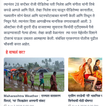
त्यानंतर 28 सप्टेंबर रोजी पीडितेचा पती निलेश आणि संगीता यांनी तिचे
कपडे आणले आणि दिले. तेव्हा निलेश वाद घालून पीडितेच्या कानातील,
गळ्यातीन सोनं घेतलं आणि घटस्फोटाबाबत मागणी केली आणि तिथून ते
निघून गेले. त्यानंतर दिशा आणखीनच मानसिक तणावाखाली आली. 3
ऑक्टोबर रोजी दुपारी दीड वाजताच्या सुमारास फिर्यादी एटीएममध्ये पैसे
काढण्यासाठी गेल्या होत्या. तेव्हा काही वेळानंतर त्या परत येईपर्यंत दिशाने
टोकाचं पाऊल उचलत आत्महत्या केली. संबंधित प्रकरणात पोलीस पुढील
चौकशी करत आहेत.
हे वाचलं का?
Maharashtra Weather : राज्यात वातावरण
प्रविण तरडेची 'ती' भावनिक पोस्
फिरलं, 'या' जिल्ह्यांवर अस्मानी संकट
सिनेमाची मोठी घोषणा!