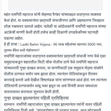
महंत रामगिरी महाराज यांनी मोहम्मद पैगंबर यांच्याबद्दल वादग्रस्त व्यक्तव्य
केलं होतं. या वक्यव्यानंतर छत्रपती संभाजीनगर आणि अहमदनगर जिल्ह्यात
लोक रस्त्यावर उतरले आहेत. यावेळी या आंदोलकांनी रामगिरी महाराज यांच्या
अटकेची मागणी केली होती.तसेच काही ठिकाणी दगडफेकीच्या घटनाही
घडल्या आहेत.
हे ही वाचा :
Ladki Bahin Yojana : 96 लाख महिलांच्या खात्यात 3000 जमा,
तुमच्या बँकेत कधी पोहोचणार?
रामगिरी महाराजांच्या वादग्रस्त वक्तव्यानंतर छत्रपती संभाजी नगर येथे एका
समुदायाकडून शहरातील सिटी चौक पोलीस ठाणे येथे रामगिरी महाराज
यांच्यावरती गुन्हा दाखल करावा, या मागणीसाठी एक समुदाय मोठ्या संख्येने
पोलीस ठाण्यात समोर जमा झाला होता. त्यानंतर पोलिसांकडून रीतसर
कारवाई करतो असे देखील शिष्टमंडळ यांना सांगण्यात आलं होतं. पण त्यानंतर
पोलिसांनी ठाण्यासमोर थांबू नका इथून जा असं विनंती करत जमावाला
सावरासावर करायला सुरुवात केली होती.
गुन्हा दाखल झाल्यानंतर पहिली प्रतिक्रिया
दरम्यान रामगिरी महाराजांवर गुन्हा दाखल झाल्यानंतर त्यांनी यावर पहिली
प्रतिक्रिया दिली आहे. ''बांगलादेशात जो प्रकार घडला, आज कोट्यवधी