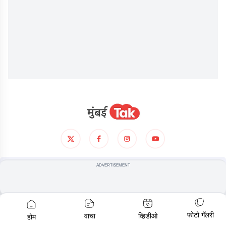
आमच्याविषयी
गोपनीयता धोरण
अटी आणिशर्थी
ADVERTISEMENT
© COPYRIGHT
2026
, ALL RIGHTS RESERVED
फोटो गॅलरी
वाचा
व्हिडीओ
होम