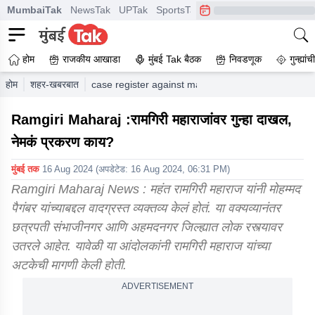
MumbaiTak
NewsTak
UPTak
SportsTak
CrimeTak
Lallantop
A
होम
राजकीय आखाडा
मुंबई Tak बैठक
निवडणूक
गुन्ह्यां
होम
शहर-खबरबात
case register against mahant ramgiri maharaj sea
Ramgiri Maharaj :रामगिरी महाराजांवर गुन्हा दाखल,
नेमकं प्रकरण काय?
मुंबई तक
16 Aug 2024
(अपडेटेड:
16 Aug 2024, 06:31 PM
)
Ramgiri Maharaj News : महंत रामगिरी महाराज यांनी मोहम्मद
पैगंबर यांच्याबद्दल वादग्रस्त व्यक्तव्य केलं होतं. या वक्यव्यानंतर
छत्रपती संभाजीनगर आणि अहमदनगर जिल्ह्यात लोक रस्त्यावर
उतरले आहेत. यावेळी या आंदोलकांनी रामगिरी महाराज यांच्या
अटकेची मागणी केली होती.
ADVERTISEMENT