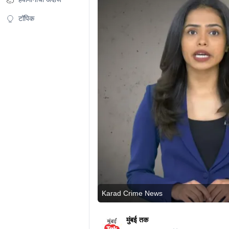
टॉपिक
Karad Crime News
मुंबई तक