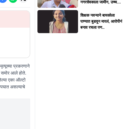
नगरसेवकाला जामीन, उच्च
न्यायालयाकडून 'त्या' अटी
शिक्षक नवऱ्याने बायकोला
पाण्यात बुडवून मारलं, आरोपीनं
बनाव रचला पण..
ृत्यूच्या प्रकरणाने
ा समोर आले होते.
ेल्या एका ऑल्टो
 अपघात असल्याचे