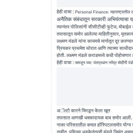
हेही वाचा :
Personal Finance: महाराष्ट्रातील टॉप
अनैतिक संबंधातून सरकारी अभियंत्याचा
त्यानंतर पोलिसांनी सीसीटीव्ही फुटेज, मोबाई
तपासातून समोर आलेल्या माहितीनुसार, मृतकाची 
लक्ष्मण मंडले यांना कायमचे मार्गातून दूर कर
प्रियकर प्रथमेश थोरात आणि त्याच्या साथीदा
होती. लक्ष्मण मंडले कराडमध्ये कधी पोहोचणार 
हेही वाचा :
समजून घ्या: पंतप्रधान नरेंद्र मोदींनी प
अॅल्टो कारने चिरडून केला खून
तपासात आणखी धक्कादायक बाब समोर आली. पोलिस
नाका परिसरातील कमल हॉस्पिटलसमोर योग्य सं
नाहीत. पहिल्या धडकेनंतरही मंडले जिवंत असल्या