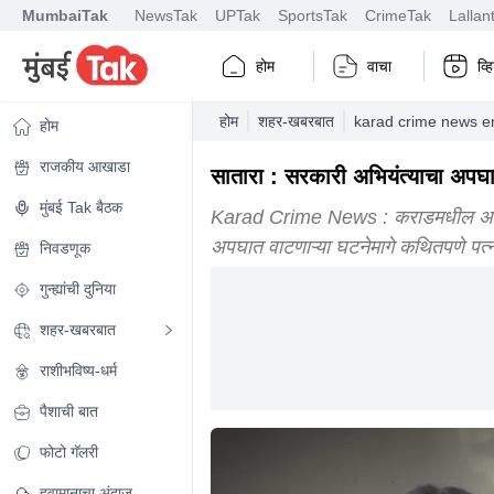
MumbaiTak
NewsTak
UPTak
SportsTak
CrimeTak
Lallan
होम
वाचा
व्
होम
शहर-खबरबात
karad crime news e
होम
राजकीय आखाडा
सातारा : सरकारी अभियंत्याचा अपघ
मुंबई Tak बैठक
Karad Crime News : कराडमधील अभियंता 
अपघात वाटणाऱ्या घटनेमागे कथितपणे पत्न
निवडणूक
गुन्ह्यांची दुनिया
शहर-खबरबात
राशीभविष्य-धर्म
पैशाची बात
फोटो गॅलरी
हवामानाचा अंदाज