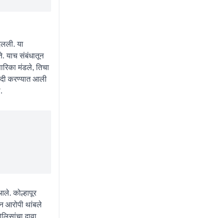
दलली. या
े. याच संबंधातून
सारिका मंडले, तिचा
रेदी करण्यात आली
.
ले. कोल्हापूर
न आरोपी थांबले
ोलिसांचा दावा