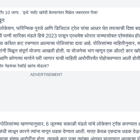
 10 जागा.. 'इथे' फ्लॅट खरेदी केल्यानंतर मिळेल जबरदस्त पैसा!
 खून
ल लोकेशन, फॉरेन्सिक पुरावे आणि डिजिटल ट्रेल यांचा आधार घेत तपासाची दिशा ब
पत्नी सारिका मंडले हिचे 2023 पासून प्रथमेश थोरात याच्यासोबत प्रेमसंबंध होत
ण्याचा कथित कट रचण्यात आल्याचा पोलिसांचा दावा आहे. पोलिसांच्या माहितीनुसार, 
रांनी मिळून संपूर्ण योजना आखली होती. या योजनेचा भाग म्हणून एक ऑल्टो कार ख
आणि कोणत्या मार्गाने घरी जाणार याची माहिती आरोपींपर्यंत पोहोचवण्यात आली होती
ंडीत नेहरूंचा रेकॉर्ड खरंच मोडला?
ADVERTISEMENT
ांच्या म्हणण्यानुसार, 6 जूनच्या सकाळी मंडले यांचे लोकेशन ट्रॅक करण्यात आ
धी साधून कारने त्यांना मागून धडक देण्यात आली. मात्र केवळ एकदाच धडक देऊ
चा संशय आरोपींना होता. त्यामुळे कार पुन्हा त्यांच्या अंगावर घालण्यात आल्याचा प