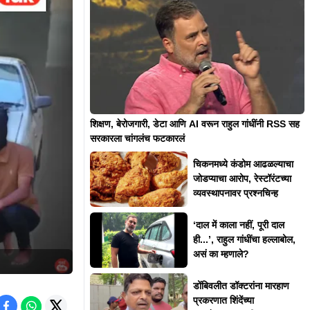
शिक्षण, बेरोजगारी, डेटा आणि AI वरून राहुल गांधींनी RSS सह
सरकारला चांगलंच फटकारलं
चिकनमध्ये कंडोम आढळल्याचा
जोडप्याचा आरोप, रेस्टॉरंटच्या
व्यवस्थापनावर प्रश्नचिन्ह
‘दाल में काला नहीं, पूरी दाल
ही...’, राहुल गांधींचा हल्लाबोल,
असं का म्हणाले?
डोंबिवलीत डॉक्टरांना मारहाण
प्रकरणात शिंदेंच्या