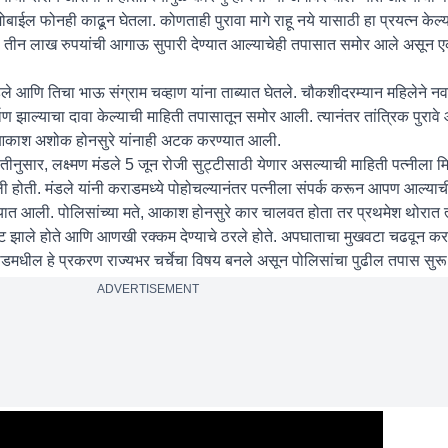
मोबाईल फोनही काढून घेतला. कोणताही पुरावा मागे राहू नये यासाठी हा प्रयत्न केल
ाठी तीन लाख रुपयांची आगाऊ सुपारी देण्यात आल्याचेही तपासात समोर आले असून ए
ले आणि तिचा भाऊ संग्राम चव्हाण यांना ताब्यात घेतले. चौकशीदरम्यान महिलेने नव
्माण झाल्याचा दावा केल्याची माहिती तपासातून समोर आली. त्यानंतर तांत्रिक पुराव
र आकाश अशोक होनसुरे यांनाही अटक करण्यात आली.
तीनुसार, लक्ष्मण मंडले 5 जून रोजी सुट्टीसाठी येणार असल्याची माहिती पत्नीला म
ी होती. मंडले यांनी कराडमध्ये पोहोचल्यानंतर पत्नीला संपर्क करून आपण आल्याच
ण्यात आली. पोलिसांच्या मते, आकाश होनसुरे कार चालवत होता तर प्रथमेश थोरात त्
मेंट झाले होते आणि आणखी रक्कम देण्याचे ठरले होते. अपघाताचा मुखवटा चढवून कर
ाडमधील हे प्रकरण राज्यभर चर्चेचा विषय बनले असून पोलिसांचा पुढील तपास सुरू
ADVERTISEMENT