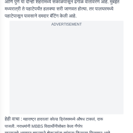
आणि पुणे या दोन्ही शहरांमध्ये सकाळपासून ढगाळ वातावरण आहे. मुंबईत
मध्यरात्री ते पहाटेपर्यंत हलक्या सरी जाणवत होत्या. तर पालघरमध्ये
पहाटेपासून पावसाने दमदार बॅटिंग केली आहे.
ADVERTISEMENT
हेही वाचा :
महाराष्ट्र हादरला! कोल्ड ड्रिंक्समध्ये औषध टाकलं, दारू
पाजली..नराधमांनी MBBS विद्यार्थीनीसोबत केला गँगरेप