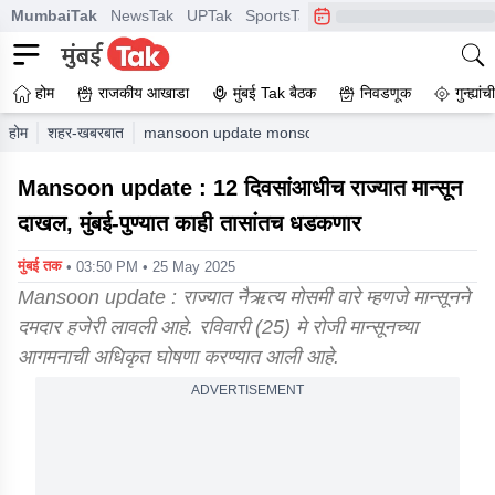
MumbaiTak
NewsTak
UPTak
SportsTak
CrimeTak
Lallantop
A
होम
राजकीय आखाडा
मुंबई Tak बैठक
निवडणूक
गुन्ह्यां
होम
शहर-खबरबात
mansoon update monsoon arrived in the maharasht
Mansoon update : 12 दिवसांआधीच राज्यात मान्सून
दाखल, मुंबई-पुण्यात काही तासांतच धडकणार
मुंबई तक
• 03:50 PM • 25 May 2025
Mansoon update : राज्यात नैऋत्य मोसमी वारे म्हणजे मान्सूनने
दमदार हजेरी लावली आहे. रविवारी (25) मे रोजी मान्सूनच्या
आगमनाची अधिकृत घोषणा करण्यात आली आहे.
ADVERTISEMENT