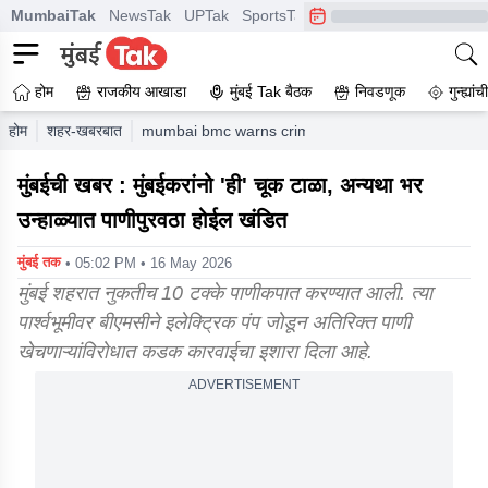
MumbaiTak
NewsTak
UPTak
SportsTak
CrimeTak
Lallantop
A
होम
राजकीय आखाडा
मुंबई Tak बैठक
निवडणूक
गुन्ह्यां
होम
शहर-खबरबात
mumbai bmc warns criminal offence against illeg
मुंबईची खबर : मुंबईकरांनो 'ही' चूक टाळा, अन्यथा भर
उन्हाळ्यात पाणीपुरवठा होईल खंडित
मुंबई तक
• 05:02 PM • 16 May 2026
मुंबई शहरात नुकतीच 10 टक्के पाणीकपात करण्यात आली. त्या
पार्श्वभूमीवर बीएमसीने इलेक्ट्रिक पंप जोडून अतिरिक्त पाणी
खेचणाऱ्यांविरोधात कडक कारवाईचा इशारा दिला आहे.
ADVERTISEMENT