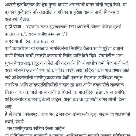
आलेले इलेक्ट्रिक पंप हेच मुख्य कारण असल्याचे बांगर यांनी नमूद केले. या
प्रकारांमुळे इतर परिसरातील नागरिकांना पुरेशा दाबाने पाणी मिळण्यात
अडचणी येतात.
हे ही वाचा :
“बेरोजगार तरुण झुरळांप्रमाणे RTI कार्यकर्ते, सोशल मीडिया युजर्स
बनतात अन्..”, सरन्यायाधीश काय म्हणाले?
बांगर यांनी दिला कडक इशारा
पाणीकपातीच्या या काळात नागरिकांना नियमित वेळेत आणि पुरेशा दाबाने
पाणी मिळेल याची खात्री करण्याचे निर्देश पालिकेने दिले. उंचावरील भाग,
मुख्य केंद्रांपासून दूर असलेले परिसर आणि जिथे आधीच कमी वेळ पाणी येते,
अशा संभाव्य अडचणीच्या ठिकाणांवर विशेष लक्ष केंद्रित करण्यात येणार आहे.
सर्व अधिकाऱ्यांनी पाणीपुरवठ्याच्या वेळी प्रत्यक्ष मैदानात उपस्थित राहून
नागरिक आणि लोकप्रतिनिधींशी संवाद साधावा आणि तक्रारींचे तात्काळ
निवारण करावे, असे बांगर यांनी सांगितले. कामात दिरंगाई झाल्यास संबंधित
अधिकाऱ्यांवर कारवाई केली जाईल, असा कडक इशाराही बांगर यांनी दिला
आहे.
हे ही वाचा :
कोल्हापूर : पत्नी अन् 2 लेकरांचा डोळ्यासमोर मृत्यू, अडीच वर्ष आठवणींनी
छळलं; शेवटी...
..तर पाणीपुरवठा खंडित केला जाईल
या मोहिमेदरम्यान तपासणी पथकांना अनधिकृतपणे वापरले जाणारे इलेक्ट्रिक