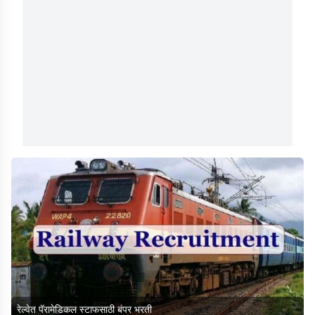
रेल्वेत पॅरामेडिकल स्टाफसाठी बंपर भरती