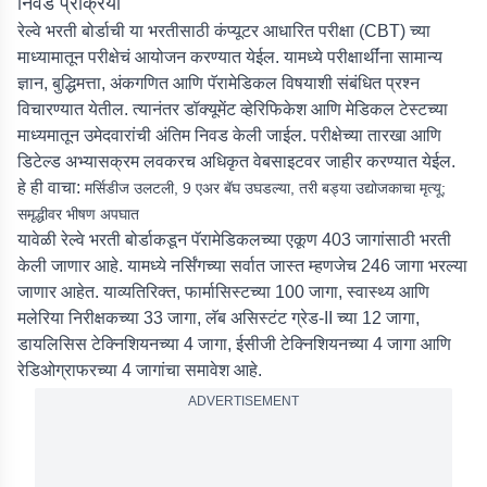
निवड प्रक्रिया
रेल्वे भरती बोर्डाची या भरतीसाठी कंप्यूटर आधारित परीक्षा (CBT) च्या
माध्यामातून परीक्षेचं आयोजन करण्यात येईल. यामध्ये परीक्षार्थींना सामान्य
ज्ञान, बुद्धिमत्ता, अंकगणित आणि पॅरामेडिकल विषयाशी संबंधित प्रश्न
विचारण्यात येतील. त्यानंतर डॉक्यूमेंट व्हेरिफिकेश आणि मेडिकल टेस्टच्या
माध्यमातून उमेदवारांची अंतिम निवड केली जाईल. परीक्षेच्या तारखा आणि
डिटेल्ड अभ्यासक्रम लवकरच अधिकृत वेबसाइटवर जाहीर करण्यात येईल.
हे ही वाचा:
मर्सिडीज उलटली, 9 एअर बॅघ उघडल्या, तरी बड्या उद्योजकाचा मृत्यू;
समृद्धीवर भीषण अपघात
यावेळी रेल्वे भरती बोर्डाकडून पॅरामेडिकलच्या एकूण 403 जागांसाठी भरती
केली जाणार आहे. यामध्ये नर्सिंगच्या सर्वात जास्त म्हणजेच 246 जागा भरल्या
जाणार आहेत. याव्यतिरिक्त, फार्मासिस्टच्या 100 जागा, स्वास्थ्य आणि
मलेरिया निरीक्षकच्या 33 जागा, लॅब असिस्टंट ग्रेड-II च्या 12 जागा,
डायलिसिस टेक्निशियनच्या 4 जागा, ईसीजी टेक्निशियनच्या 4 जागा आणि
रेडिओग्राफरच्या 4 जागांचा समावेश आहे.
ADVERTISEMENT