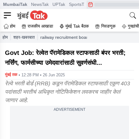
MumbaiTak
NewsTak
UPTak
SportsTak
CrimeTak
Lallantop
A
होम
राजकीय आखाडा
मुंबई Tak बैठक
निवडणूक
गुन्ह्यां
होम
शहर-खबरबात
railway recruitment board rrb paramedical staff r
Govt Job: रेल्वेत पॅरामेडिकल स्टाफसाठी बंपर भरती;
नर्सिंग, फार्मसीच्या उमेदवारांसाठी सुवर्णसंधी...
मुंबई तक
• 12:28 PM • 26 Jun 2025
रेल्वे भरती बोर्ड (RRB) कडून पॅरामेडिकल स्टाफसाठी एकूण 403
पदांसाठी भरतीचं अधिकृत नोटिफिकेशन लवकरच जाहीर केलं
जाणार आहे.
ADVERTISEMENT