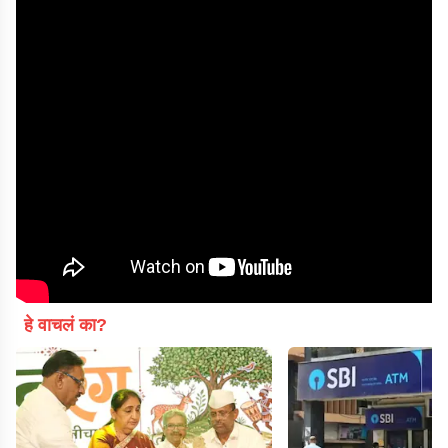
हे वाचलं का?