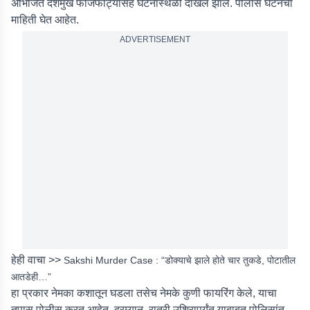
अभिजित देशमुख फौजफाट्यासह घटनास्थळी दाखल झाले. पोलीस घटनेची
माहिती घेत आहेत.
ADVERTISEMENT
हेही वाचा >>
Sakshi Murder Case : “डोक्याचे झाले होते चार तुकडे, पोटातील
आतडेही…”
हा प्रकार नेमका कशातून घडला तसेच नेमके कुणी फायरिंग केले, याचा
तपास पोलीस करत आहेत. दरम्यान, रात्री उशिरापर्यंत याबाबत पोलिसांत