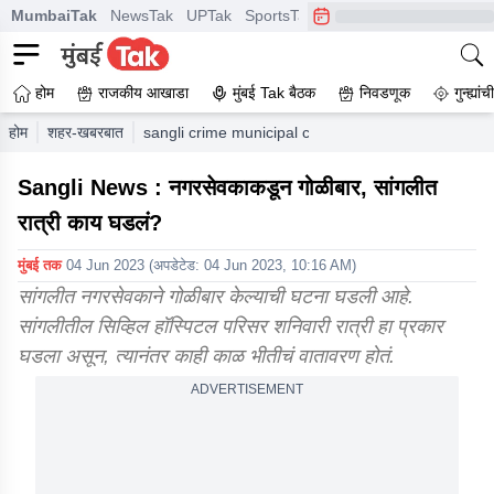
MumbaiTak
NewsTak
UPTak
SportsTak
CrimeTak
Lallantop
A
होम
राजकीय आखाडा
मुंबई Tak बैठक
निवडणूक
गुन्ह्यां
होम
शहर-खबरबात
sangli crime municipal corporation corporator firin
Sangli News : नगरसेवकाकडून गोळीबार, सांगलीत
रात्री काय घडलं?
मुंबई तक
04 Jun 2023
(अपडेटेड:
04 Jun 2023, 10:16 AM
)
सांगलीत नगरसेवकाने गोळीबार केल्याची घटना घडली आहे.
सांगलीतील सिव्हिल हॉस्पिटल परिसर शनिवारी रात्री हा प्रकार
घडला असून, त्यानंतर काही काळ भीतीचं वातावरण होतं.
ADVERTISEMENT