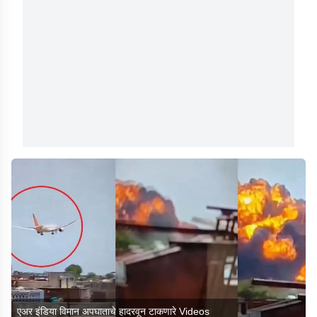
एअर इंडिया विमान अपघाताचे हादरवून टाकणारे Videos