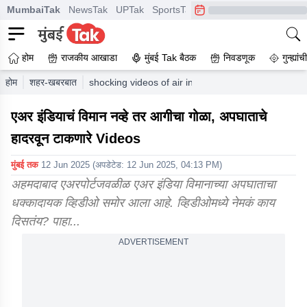
MumbaiTak
NewsTak
UPTak
SportsTak
CrimeTak
Lallantop
A
होम
राजकीय आखाडा
मुंबई Tak बैठक
निवडणूक
गुन्ह्यां
होम
शहर-खबरबात
shocking videos of air india plane crash surfaced
एअर इंडियाचं विमान नव्हे तर आगीचा गोळा, अपघाताचे
हादरवून टाकणारे Videos
मुंबई तक
12 Jun 2025
(अपडेटेड:
12 Jun 2025, 04:13 PM
)
अहमदाबाद एअरपोर्टजवळीळ एअर इंडिया विमानाच्या अपघाताचा
धक्कादायक व्हिडीओ समोर आला आहे. व्हिडीओमध्ये नेमकं काय
दिसतंय? पाहा...
ADVERTISEMENT