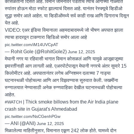
कोसळताना दिसत आहे. विमान जमिनीवर पडताच त्याचं आगीच्या गोळ्यात
रुपांतर होऊन मोठा स्फोट झाल्याचं दिसत आहे. यानंतर रेस्क्यूचे व्हिडीओ
सुद्धा समोर आले आहेत. या व्हिडीओंमध्ये सर्व काही राख आणि ढिगाराच दिसून
येत आहे.
VIDEO: एअर इंडिया विमानाला अहमदाबादमध्ये जो भीषण अपघात झाला
त्याचा हादरवून टाकणारा व्हिडिओ समोर आला आहे
pic.twitter.com/iM14UVCpAT
— Rohit Gole (@RohitGole2)
June 12, 2025
मेघानी नगर या रहिवासी भागात विमान कोसळलं आणि यामुळे आजूबाजूच्या
इमारतींनाही आग लागली आहे. एअरपोर्टपासून मेघानी नगरचे अंतर सुमारे 15
किलोमीटर आहे. अपघातानंतर लगेच अग्निशमन दलाच्या 7 गाड्या
घटनास्थळी पोहोचल्या आणि आग विझवण्यास सुरुवात केली. जखमींना
रुग्णालयात नेण्यासाठी अनेक रुग्णवाहिका देखील घटनास्थळी पोहोचल्या
आहेत.
| Thick smoke billows from the Air India plane
#WATCH
crash site in Gujarat's Ahmedabad
pic.twitter.com/NsCGenhPGw
— ANI (@ANI)
June 12, 2025
मिळालेल्या माहितीनुसार, विमानात एकूण 242 लोक होते. यामध्ये दोन