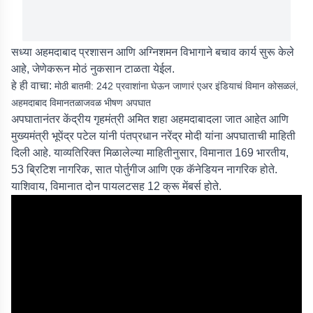
सध्या अहमदाबाद प्रशासन आणि अग्निशमन विभागाने बचाव कार्य सुरू केले
आहे, जेणेकरून मोठं नुकसान टाळता येईल.
हे ही वाचा:
मोठी बातमी: 242 प्रवाशांना घेऊन जाणारं एअर इंडियाचं विमान कोसळलं,
अहमदाबाद विमानतळाजवळ भीषण अपघात
अपघातानंतर केंद्रीय गृहमंत्री अमित शहा अहमदाबादला जात आहेत आणि
मुख्यमंत्री भूपेंद्र पटेल यांनी पंतप्रधान नरेंद्र मोदी यांना अपघाताची माहिती
दिली आहे. याव्यतिरिक्त मिळालेल्या माहितीनुसार, विमानात 169 भारतीय,
53 ब्रिटिश नागरिक, सात पोर्तुगीज आणि एक कॅनेडियन नागरिक होते.
याशिवाय, विमानात दोन पायलटसह 12 क्रू मेंबर्स होते.