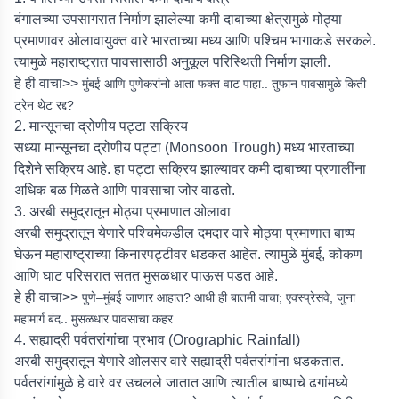
बंगालच्या उपसागरात निर्माण झालेल्या कमी दाबाच्या क्षेत्रामुळे मोठ्या
प्रमाणावर ओलावायुक्त वारे भारताच्या मध्य आणि पश्चिम भागाकडे सरकले.
त्यामुळे महाराष्ट्रात पावसासाठी अनुकूल परिस्थिती निर्माण झाली.
हे ही वाचा>>
मुंबई आणि पुणेकरांनो आता फक्त वाट पाहा.. तुफान पावसामुळे किती
ट्रेन थेट रद्द?
2. मान्सूनचा द्रोणीय पट्टा सक्रिय
सध्या मान्सूनचा द्रोणीय पट्टा (Monsoon Trough) मध्य भारताच्या
दिशेने सक्रिय आहे. हा पट्टा सक्रिय झाल्यावर कमी दाबाच्या प्रणालींना
अधिक बळ मिळते आणि पावसाचा जोर वाढतो.
3. अरबी समुद्रातून मोठ्या प्रमाणात ओलावा
अरबी समुद्रातून येणारे पश्चिमेकडील दमदार वारे मोठ्या प्रमाणात बाष्प
घेऊन महाराष्ट्राच्या किनारपट्टीवर धडकत आहेत. त्यामुळे मुंबई, कोकण
आणि घाट परिसरात सतत मुसळधार पाऊस पडत आहे.
हे ही वाचा>>
पुणे–मुंबई जाणार आहात? आधी ही बातमी वाचा; एक्स्प्रेसवे, जुना
महामार्ग बंद.. मुसळधार पावसाचा कहर
4. सह्याद्री पर्वतरांगांचा प्रभाव (Orographic Rainfall)
अरबी समुद्रातून येणारे ओलसर वारे सह्याद्री पर्वतरांगांना धडकतात.
पर्वतरांगांमुळे हे वारे वर उचलले जातात आणि त्यातील बाष्पाचे ढगांमध्ये