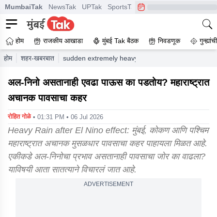
MumbaiTak
NewsTak
UPTak
SportsTak
CrimeTak
Lallantop
A
होम
राजकीय आखाडा
मुंबई Tak बैठक
निवडणूक
गुन्ह्यां
होम
शहर-खबरबात
sudden extremely heavy rainfall in maharashtra wh
अल-निनो असतानाही एवढा पाऊस का पडतोय? महाराष्ट्रात
अचानक पावसाचा कहर
रोहित गोळे
• 01:31 PM • 06 Jul 2026
Heavy Rain after El Nino effect: मुंबई, कोकण आणि पश्चिम
महाराष्ट्रात अचानक मुसळधार पावसाचा कहर पाहायला मिळत आहे.
एकीकडे अल-निनोचा प्रभाव असतानाही पावसाचा जोर का वाढला?
याविषयी आता सातत्याने विचारलं जात आहे.
ADVERTISEMENT