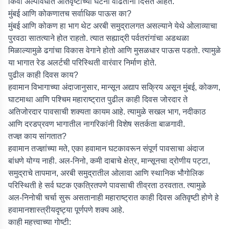
किंवा अल्पावधीत अतिवृष्टीच्या घटना वाढताना दिसत आहेत.
मुंबई आणि कोकणातच सर्वाधिक पाऊस का?
मुंबई आणि कोकण हा भाग थेट अरबी समुद्रालगत असल्याने येथे ओलाव्याचा
पुरवठा सातत्याने होत राहतो. त्यात सह्याद्री पर्वतरांगांचा अडथळा
मिळाल्यामुळे ढगांचा विकास वेगाने होतो आणि मुसळधार पाऊस पडतो. त्यामुळे
या भागात रेड अलर्टची परिस्थिती वारंवार निर्माण होते.
पुढील काही दिवस काय?
हवामान विभागाच्या अंदाजानुसार, मान्सून अद्याप सक्रिय असून मुंबई, कोकण,
घाटमाथा आणि पश्चिम महाराष्ट्रात पुढील काही दिवस जोरदार ते
अतिजोरदार पावसाची शक्यता कायम आहे. त्यामुळे सखल भाग, नदीकाठ
आणि दरडप्रवण भागातील नागरिकांनी विशेष सतर्कता बाळगावी.
तज्ज्ञ काय सांगतात?
हवामान तज्ज्ञांच्या मते, एका हवामान घटकावरून संपूर्ण पावसाचा अंदाज
बांधणे योग्य नाही. अल-निनो, कमी दाबाचे क्षेत्र, मान्सूनचा द्रोणीय पट्टा,
समुद्राचे तापमान, अरबी समुद्रातील ओलावा आणि स्थानिक भौगोलिक
परिस्थिती हे सर्व घटक एकत्रितपणे पावसाची तीव्रता ठरवतात. त्यामुळे
अल-निनोची चर्चा सुरू असतानाही महाराष्ट्रात काही दिवस अतिवृष्टी होणे हे
हवामानशास्त्रीयदृष्ट्या पूर्णपणे शक्य आहे.
काही महत्त्वाच्या गोष्टी: