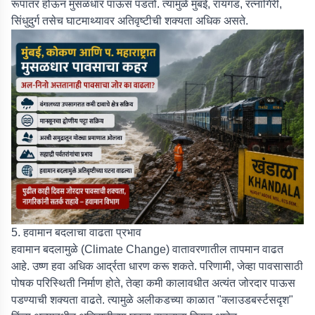
रूपांतर होऊन मुसळधार पाऊस पडतो. त्यामुळे मुंबई, रायगड, रत्नागिरी,
सिंधुदुर्ग तसेच घाटमाथ्यावर अतिवृष्टीची शक्यता अधिक असते.
5. हवामान बदलाचा वाढता प्रभाव
हवामान बदलामुळे (Climate Change) वातावरणातील तापमान वाढत
आहे. उष्ण हवा अधिक आर्द्रता धारण करू शकते. परिणामी, जेव्हा पावसासाठी
पोषक परिस्थिती निर्माण होते, तेव्हा कमी कालावधीत अत्यंत जोरदार पाऊस
पडण्याची शक्यता वाढते. त्यामुळे अलीकडच्या काळात "क्लाउडबर्स्टसदृश"