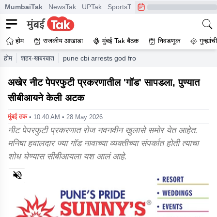
MumbaiTak
NewsTak
UPTak
SportsTak
CrimeTak
Lallantop
A
होम
राजकीय आखाडा
मुंबई Tak बैठक
निवडणूक
गुन्ह्यां
होम
शहर-खबरबात
pune cbi arrests god from pune in neet paper lea
अखेर नीट पेपरफुटी प्रकरणातील 'गॉड' सापडला, पुण्यात
सीबीआयने केली अटक
मुंबई तक
• 10:40 AM • 28 May 2026
नीट पेपरफुटी प्रकरणात रोज नवनवीन खुलासे समोर येत आहेत.
मनिषा हवालदार ज्या गॉड नावाच्या व्यक्तीच्या संपर्कात होती त्याचा
शोध घेण्यास सीबीआयला यश आलं आहे.
0
of
8
minutes,
6
seconds