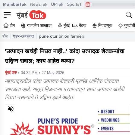
MumbaiTak
NewsTak
UPTak
SportsTak
CrimeTak
Lallantop
A
होम
राजकीय आखाडा
मुंबई Tak बैठक
निवडणूक
गुन्ह्यां
होम
शहर-खबरबात
pune otur onion farmers in maharashtra are facing
'उत्पादन खर्चही निघत नाही..' कांदा उत्पादक शेतकऱ्यांचा
उद्विग्न सवाल; काय आहेत व्यथा?
मुंबई तक
• 04:32 PM • 27 May 2026
महाराष्ट्रातील कांदा उत्पादक शेतकरी प्रचंड आर्थिक संकटात
सापडला आहे. यातून मिळणाऱ्या परताव्यातून साधा उत्पादन खर्चही
निघत नसल्याने ते उद्विग्न झाले आहेत.
0
of
17
minutes,
59
seconds