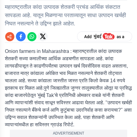
महाराष्ट्रातील कांदा उत्पादक शेतकरी प्रचंड आर्थिक संकटात
सापडला आहे. यातून मिळणाऱ्या परताव्यातून साधा उत्पादन खर्चही
निघत नसल्याने ते उद्विग्न झाले आहेत.
Onion farmers in Maharashtra : महाराष्ट्रातील कांदा उत्पादक
शेतकरी सध्या कमालीच्या आर्थिक अडचणीत सापडला आहे. कांदा
लागवडीपासून ते काढणीपर्यंतचा उत्पादन खर्च दिवसेंदिवस वाढत असताना,
बाजारात मात्र कांद्याला अपेक्षित भाव मिळत नसल्याने शेतकरी तोट्यात
चालला आहे. सध्या कांद्याला जास्तीत जास्त प्रति किलो केवळ 14 रुपये
इतकाच दर मिळत आहे.पुणे जिल्ह्यातील जुन्नर तालुक्यातील ओतूर या प्रसिद्ध
कांदा बाजारपेठेतून 'मुंबई Tak'चे प्रतिनिधी ओमकार वाबळे यांनी शेतकरी
आणि व्यापाऱ्यांशी संवाद साधून सविस्तर आढावा घेतला आहे. "उत्पादन खर्चही
निघत नसल्याने बँकेचे कर्ज आणि कुटुंबाचा उदरनिर्वाह कसा करायचा?" असा
उद्विग्न सवाल शेतकऱ्यांनी उपस्थित केला आहे. पाहा शेतकरी आणि
व्यापाऱ्यांमधील हा सविस्तर ग्राउंड रिपोर्ट.
ADVERTISEMENT