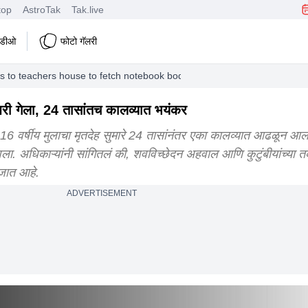
top
AstroTak
Tak.live
हिडीओ
फोटो गॅलरी
 to teachers house to fetch notebook body found in canal within just 2
घरी गेला, 24 तासांतच कालव्यात भयंकर
वर्षीय मुलाचा मृतदेह सुमारे 24 तासांनंतर एका कालव्यात आढळून आला
ला. अधिकाऱ्यांनी सांगितलं की, शवविच्छेदन अहवाल आणि कुटुंबीयांच्या तक
जात आहे.
ADVERTISEMENT