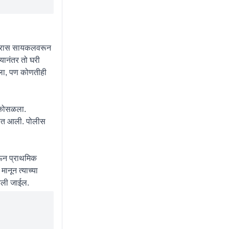
ुमारास सायकलवरून
्यानंतर तो घरी
ेतला, पण कोणतीही
र कोसळला.
्यात आली. पोलीस
घेऊन प्राथमिक
ानून त्याच्या
केली जाईल.