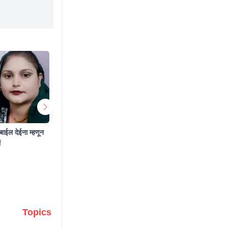
ोबाईल देईना म्हणून
प्रियकराच्या प्रेमात वेडी झाली, पोटच्या लेकराची
चिकनमध्ये क
ं
केली हत्या, अपघाचा बनाव रचला
रेस्टॉरंटच्या 
Aug 9 2026 6:44 AM
Aug 8 2
Topics