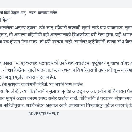
नी दिलं फेकून अन्.. स्वत: दारूच्या नशेत
 गेला
लेला अनुभव शुक्ला, उर्फ सानू रविवारी सकाळी सुमारे साडे दहा वाजताच्या स
ीनुसार, तो आपल्या बहिणीची वही आणण्यासाठी शिक्षकांच्या घरी गेला होता. वही आणल
 वेळ होऊन गेला मात्र, तो घरी परतला नाही. त्यानंतर कुटुंबियांनी त्याचा शोध घ
ोंधळ उडाला. या प्रकरणात घटनास्थळी उपस्थित असलेल्या कुटुंबावर दु:खाचा डोंग
ण करून तो शवविच्छेदनासाठी पाठवला. घटनास्थळ आणि परिसराची तपासणी सुरू करण
करत असून पुढील तपास करत आहेत.
हंस महापुरुष राजयोगाची निर्मिती; 'या' राशींचे भाग्य बदलेल
ंनी सांगितलं की, त्या किशोरवयीन मुलाचा मृतदेह आढळून आला. सर्व बाबी विचारात 
ृत्यूचे अद्याप कारण स्पष्ट समोर आलेलं नाही. पोलिसांनी हे प्रकरण संशयास्पद म
्या माहितीनुसार, शवविच्छेदन अहवाल आणि तपासाच्या निष्कर्षातून पुढील कारवाई 
ADVERTISEMENT