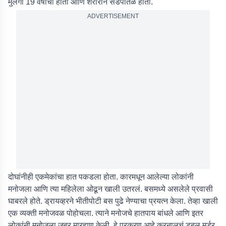
मुलगी 19 वर्षांची होती आणि शरीराने सडपातळ होती.
ADVERTISEMENT
दोघांनीही एकमेकांचा हात पकडला होता. कारमधून आलेल्या लोकांनी
मनोजला आणि त्या महिलेला ओढून खाली उतरलं. बसमध्ये असलेले प्रवासी
घाबरले होते. ड्रायव्हरने भीतीपोटी बस पुढे नेण्याचा प्रयत्न केला. तेव्हा खाली
एक व्यक्ती मनोजवळ पोहोचला. त्याने मनोजचे हातपाय बांधले आणि इतर
लोकांनी मनोजला जबर मारहाण केली. हे प्रकरण आहे करनालचं डबल मर्डर