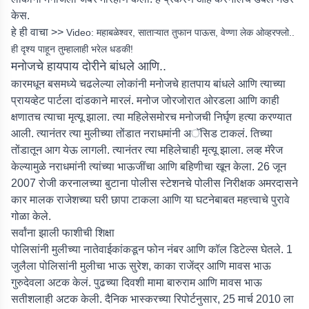
केस.
हे ही वाचा >>
Video: महाबळेश्वर, साताऱ्यात तुफान पाऊस, वेण्णा लेक ओव्हरफ्लो..
ही दृश्य पाहून तुम्हालाही भरेल धडकी!
मनोजचे हायपाय दोरीने बांधले आणि..
कारमधून बसमध्ये चढलेल्या लोकांनी मनोजचे हातपाय बांधले आणि त्याच्या
प्रायव्हेट पार्टला दांडकाने मारलं. मनोज जोरजोरात ओरडला आणि काही
क्षणातच त्याचा मृत्यू झाला. त्या महिलेसमोरच मनोजची निर्घृण हत्या करण्यात
आली. त्यानंतर त्या मुलीच्या तोंडात नराधमांनी अॅसिड टाकलं. तिच्या
तोंडातून आग येऊ लागली. त्यानंतर त्या महिलेचाही मृत्यू झाला. लव्ह मॅरेज
केल्यामुळे नराधमांनी त्यांच्या भाऊजींचा आणि बहिणीचा खून केला. 26 जून
2007 रोजी करनालच्या बुटाना पोलीस स्टेशनचे पोलीस निरीक्षक अमरदासने
कार मालक राजेशच्या घरी छापा टाकला आणि या घटनेबाबत महत्त्वाचे पुरावे
गोळा केले.
सर्वांना झाली फाशीची शिक्षा
पोलिसांनी मुलीच्या नातेवाईकांकडून फोन नंबर आणि कॉल डिटेल्स घेतले. 1
जुलैला पोलिसांनी मुलीचा भाऊ सुरेश, काका राजेंद्र आणि मावस भाऊ
गुरुदेवला अटक केलं. पुढच्या दिवशी मामा बारुराम आणि मावस भाऊ
सतीशलाही अटक केली. दैनिक भास्करच्या रिपोर्टनुसार, 25 मार्च 2010 ला