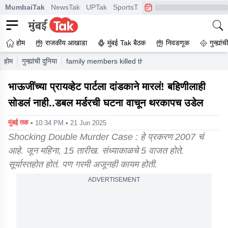
MumbaiTak
NewsTak
UPTak
SportsTak
CrimeTak
Lallantop
A
होम
राजकीय आखाडा
मुंबई Tak बैठक
निवडणूक
गुन्ह्यां
होम
गुन्ह्यांची दुनिया
family members killed their sister and her husba
भाऊजींच्या प्रायव्हेट पार्टला दांडकाने मारलं! बहिणीलाही
सोडलं नाही..डबल मर्डरची घटना वाचून थरकापच उडेल
मुंबई तक
• 10:34 PM • 21 Jun 2025
Shocking Double Murder Case : हे प्रकरण 2007 चं
आहे. जून महिना, 15 तारीख. संध्याकाळचे 5 वाजत होते.
सूर्यास्तहोत होतं. पण गरमी अजूनही कायम होती.
ADVERTISEMENT