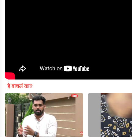
हे वाचलं का?