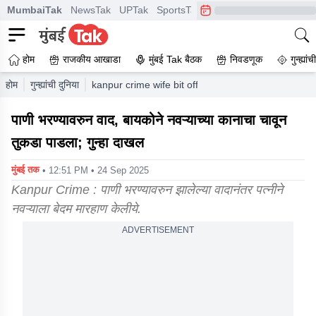
MumbaiTak
NewsTak
UPTak
SportsTak
CrimeTak
Lallantop
A
होम
राजकीय आखाडा
मुंबई Tak बैठक
निवडणूक
गुन्ह्यां
होम
गुन्ह्यांची दुनिया
kanpur crime wife bit off her husband ear amid di
पाणी भरण्यावरुन वाद, बायकोने नवऱ्याच्या कानाचा चावून
तुकडा पाडला; गुन्हा दाखल
मुंबई तक
• 12:51 PM • 24 Sep 2025
Kanpur Crime : पाणी भरण्यावरुन झालेल्या वादानंतर पत्नीने
नवऱ्याला बेदम मारहाण केलीये.
ADVERTISEMENT