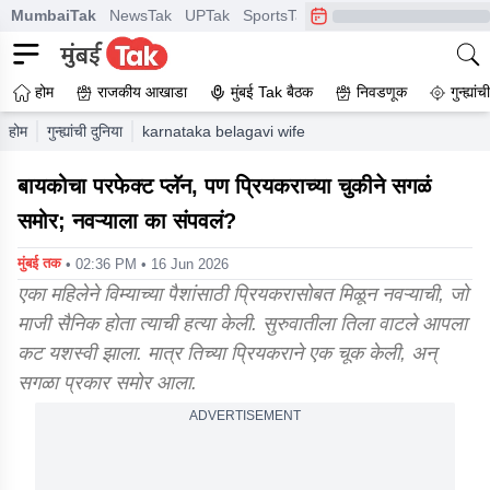
MumbaiTak
NewsTak
UPTak
SportsTak
CrimeTak
Lallantop
A
होम
राजकीय आखाडा
मुंबई Tak बैठक
निवडणूक
गुन्ह्यां
होम
गुन्ह्यांची दुनिया
karnataka belagavi wife killed husband with the h
बायकोचा परफेक्ट प्लॅन, पण प्रियकराच्या चुकीने सगळं
समोर; नवऱ्याला का संपवलं?
मुंबई तक
• 02:36 PM • 16 Jun 2026
एका महिलेने विम्याच्या पैशांसाठी प्रियकरासोबत मिळून नवऱ्याची, जो
माजी सैनिक होता त्याची हत्या केली. सुरुवातीला तिला वाटले आपला
कट यशस्वी झाला. मात्र तिच्या प्रियकराने एक चूक केली, अन्
सगळा प्रकार समोर आला.
ADVERTISEMENT