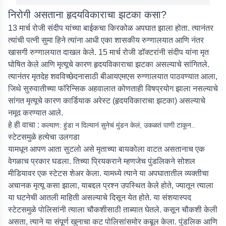
निरोगी असताना हृदयविकाराचा झटका कसा?
13 मार्च रोजी संदीप यांच्या बाईकचा किरकोळ अपघात झाला होता. त्यानंतर
त्यांची पत्नी सुमा हिने त्यांना आधी एका शासकीय रुग्णालयात आणि नंतर
खासगी रुग्णालयात दाखल केले. 15 मार्च रोजी डॉक्टरांनी संदीप यांना मृत
घोषित केले आणि मृत्यूचे कारण हृदयविकाराचा झटका असल्याचे सांगितले.
त्यानंतर मृतदेह शवविच्छेदनासाठी बीआयएमएस रुग्णालयात पाठवण्यात आला,
जिथे सुरुवातीच्या फॉरेन्सिक अहवालात कोणताही विषप्रयोग झाला नसल्याचे
सांगत मृत्यूचे कारण कार्डियाक अरेस्ट (हृदयविकाराचा झटका) असल्याचे
नमूद करण्यात आले.
हे ही वाचा :
कल्याण: हुंडा न दिल्यानं सुनेचं मुंडन केलं, उकळतं पाणी टाकून..
स्टेटसमुळे हत्येचा उलगडा
यामधून आपण आता सुटलो असे मृताच्या बायकोला वाटत असतानाच एक
वेगळाच प्रकार घडला. तिच्या प्रियकराने म्हणजेच पुंडलिकने सोशल
मीडियावर एक स्टेटस शेअर केला. यामध्ये त्याने या अपघातातील व्यक्तीचा
अचानक मृत्यू कसा झाला, याबद्दल प्रश्न उपस्थित केले होते, ज्यातून त्याला
या घटनेची आतली माहिती असल्याचे दिसून येत होते. या संशयास्पद
स्टेटसमुळे पोलिसांनी त्याला चौकशीसाठी ताब्यात घेतले. कसून चौकशी केली
असता, त्याने या संपूर्ण खुनाचा कट पोलिसांसमोर कबूल केला. पुंडलिक आणि