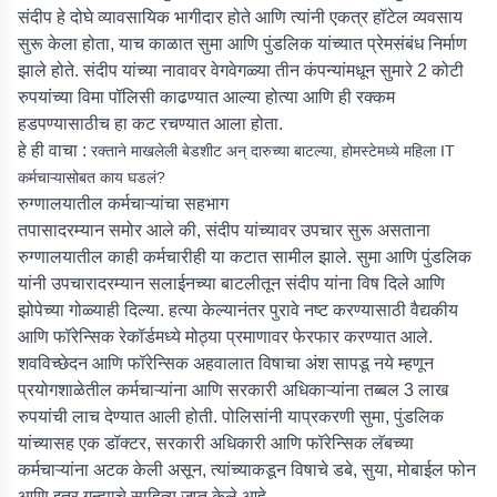
संदीप हे दोघे व्यावसायिक भागीदार होते आणि त्यांनी एकत्र हॉटेल व्यवसाय
सुरू केला होता, याच काळात सुमा आणि पुंडलिक यांच्यात प्रेमसंबंध निर्माण
झाले होते. संदीप यांच्या नावावर वेगवेगळ्या तीन कंपन्यांमधून सुमारे 2 कोटी
रुपयांच्या विमा पॉलिसी काढण्यात आल्या होत्या आणि ही रक्कम
हडपण्यासाठीच हा कट रचण्यात आला होता.
हे ही वाचा :
रक्ताने माखलेली बेडशीट अन् दारुच्या बाटल्या, होमस्टेमध्ये महिला IT
कर्मचाऱ्यासोबत काय घडलं?
रुग्णालयातील कर्मचाऱ्यांचा सहभाग
तपासादरम्यान समोर आले की, संदीप यांच्यावर उपचार सुरू असताना
रुग्णालयातील काही कर्मचारीही या कटात सामील झाले. सुमा आणि पुंडलिक
यांनी उपचारादरम्यान सलाईनच्या बाटलीतून संदीप यांना विष दिले आणि
झोपेच्या गोळ्याही दिल्या. हत्या केल्यानंतर पुरावे नष्ट करण्यासाठी वैद्यकीय
आणि फॉरेन्सिक रेकॉर्डमध्ये मोठ्या प्रमाणावर फेरफार करण्यात आले.
शवविच्छेदन आणि फॉरेन्सिक अहवालात विषाचा अंश सापडू नये म्हणून
प्रयोगशाळेतील कर्मचाऱ्यांना आणि सरकारी अधिकाऱ्यांना तब्बल 3 लाख
रुपयांची लाच देण्यात आली होती. पोलिसांनी याप्रकरणी सुमा, पुंडलिक
यांच्यासह एक डॉक्टर, सरकारी अधिकारी आणि फॉरेन्सिक लॅबच्या
कर्मचाऱ्यांना अटक केली असून, त्यांच्याकडून विषाचे डबे, सुया, मोबाईल फोन
आणि इतर गुन्‍ह्याचे साहित्य जप्त केले आहे.