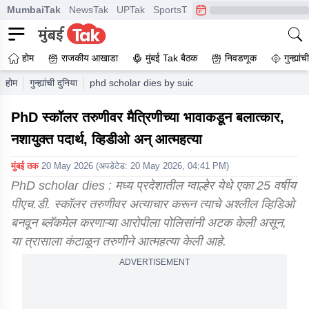
MumbaiTak
NewsTak
UPTak
SportsTak
CrimeTak
Lallantop
A
होम
राजकीय आखाडा
मुंबई Tak बैठक
निवडणूक
गुन्ह्यां
होम
गुन्ह्यांची दुनिया
phd scholar dies by suicide after rape and blackm
PhD स्कॉलर तरुणीवर मैत्रिणीच्या भावाकडून बलात्कार,
नशायुक्त पदार्थ, व्हिडीओ अन् आत्महत्या
मुंबई तक
20 May 2026
(अपडेटेड:
20 May 2026, 04:41 PM
)
PhD scholar dies : मध्य प्रदेशातील ग्वाल्हेर येथे एका 25 वर्षीय
पीएच.डी. स्कॉलर तरुणीवर अत्याचार करून त्याचे अश्लील व्हिडिओ
बनवून ब्लॅकमेल करणाऱ्या आरोपीला पोलिसांनी अटक केली असून,
या त्रासाला कंटाळून तरुणीने आत्महत्या केली आहे.
ADVERTISEMENT