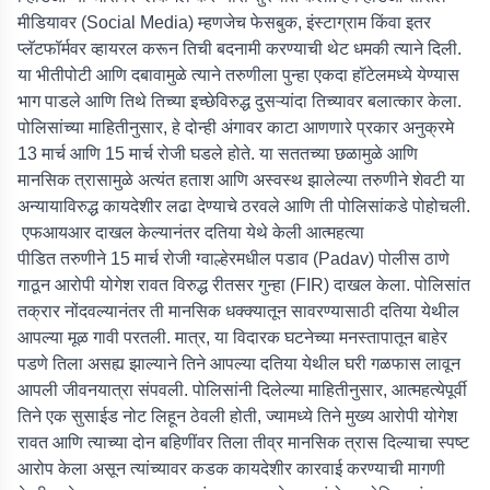
मीडियावर (Social Media) म्हणजेच फेसबुक, इंस्टाग्राम किंवा इतर
प्लॅटफॉर्मवर व्हायरल करून तिची बदनामी करण्याची थेट धमकी त्याने दिली.
या भीतीपोटी आणि दबावामुळे त्याने तरुणीला पुन्हा एकदा हॉटेलमध्ये येण्यास
भाग पाडले आणि तिथे तिच्या इच्छेविरुद्ध दुसऱ्यांदा तिच्यावर बलात्कार केला.
पोलिसांच्या माहितीनुसार, हे दोन्ही अंगावर काटा आणणारे प्रकार अनुक्रमे
13 मार्च आणि 15 मार्च रोजी घडले होते. या सततच्या छळामुळे आणि
मानसिक त्रासामुळे अत्यंत हताश आणि अस्वस्थ झालेल्या तरुणीने शेवटी या
अन्यायाविरुद्ध कायदेशीर लढा देण्याचे ठरवले आणि ती पोलिसांकडे पोहोचली.
एफआयआर दाखल केल्यानंतर दतिया येथे केली आत्महत्या
पीडित तरुणीने 15 मार्च रोजी ग्वाल्हेरमधील पडाव (Padav) पोलीस ठाणे
गाठून आरोपी योगेश रावत विरुद्ध रीतसर गुन्हा (FIR) दाखल केला. पोलिसांत
तक्रार नोंदवल्यानंतर ती मानसिक धक्क्यातून सावरण्यासाठी दतिया येथील
आपल्या मूळ गावी परतली. मात्र, या विदारक घटनेच्या मनस्तापातून बाहेर
पडणे तिला असह्य झाल्याने तिने आपल्या दतिया येथील घरी गळफास लावून
आपली जीवनयात्रा संपवली. पोलिसांनी दिलेल्या माहितीनुसार, आत्महत्येपूर्वी
तिने एक सुसाईड नोट लिहून ठेवली होती, ज्यामध्ये तिने मुख्य आरोपी योगेश
रावत आणि त्याच्या दोन बहिणींवर तिला तीव्र मानसिक त्रास दिल्याचा स्पष्ट
आरोप केला असून त्यांच्यावर कडक कायदेशीर कारवाई करण्याची मागणी