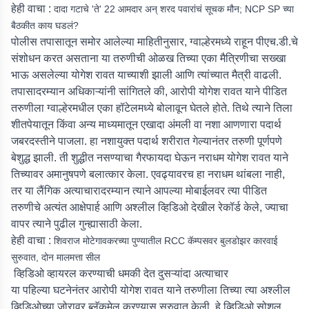
हेही वाचा :
दादा गटाचे 'ते' 22 आमदार अन् शरद पवारांचं सूचक मौन; NCP SP च्या
बैठकीत काय घडलं?
पोलीस तपासातून समोर आलेल्या माहितीनुसार, ग्वाल्हेरमध्ये राहून पीएच.डी.चे
संशोधन करत असताना या तरुणीची ओळख तिच्या एका मैत्रिणीचा सख्खा
भाऊ असलेल्या योगेश रावत याच्याशी झाली आणि त्यांच्यात मैत्री वाढली.
तपासादरम्यान अधिकाऱ्यांनी सांगितले की, आरोपी योगेश रावत याने पीडित
तरुणीला ग्वाल्हेरमधील एका हॉटेलमध्ये बोलावून घेतले होते. तिथे त्याने तिला
शीतपेयातून किंवा अन्य माध्यमातून एखादा अंमली वा नशा आणणारा पदार्थ
जबरदस्तीने पाजला. हा नशायुक्त पदार्थ शरीरात गेल्यानंतर तरुणी पूर्णपणे
बेशुद्ध झाली. ती शुद्धीत नसण्याचा गैरफायदा घेऊन नराधम योगेश रावत याने
तिच्यावर अमानुषपणे बलात्कार केला. एवढ्यावरच हा नराधम थांबला नाही,
तर या लैंगिक अत्याचारादरम्यान त्याने आपल्या मोबाईलवर त्या पीडित
तरुणीचे अत्यंत आक्षेपार्ह आणि अश्लील व्हिडिओ देखील रेकॉर्ड केले, ज्याचा
वापर त्याने पुढील गुन्ह्यासाठी केला.
हेही वाचा :
शिवराज मोटेगावकरच्या पुण्यातील RCC कॅम्पसवर बुलडोझर कारवाई
सुरुवात, दोन मालमत्ता सील
व्हिडिओ व्हायरल करण्याची धमकी देत दुसऱ्यांदा अत्याचार
या पहिल्या घटनेनंतर आरोपी योगेश रावत याने तरुणीला तिच्या त्या अश्लील
व्हिडिओच्या जोरावर ब्लॅकमेल करण्यास सुरुवात केली. हे व्हिडिओ सोशल