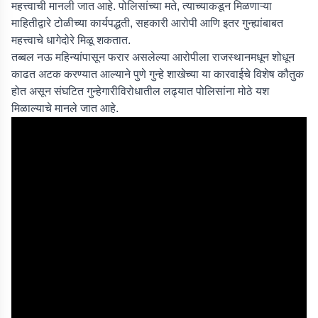
महत्त्वाची मानली जात आहे. पोलिसांच्या मते, त्याच्याकडून मिळणाऱ्या
माहितीद्वारे टोळीच्या कार्यपद्धती, सहकारी आरोपी आणि इतर गुन्ह्यांबाबत
महत्त्वाचे धागेदोरे मिळू शकतात.
तब्बल नऊ महिन्यांपासून फरार असलेल्या आरोपीला राजस्थानमधून शोधून
काढत अटक करण्यात आल्याने पुणे गुन्हे शाखेच्या या कारवाईचे विशेष कौतुक
होत असून संघटित गुन्हेगारीविरोधातील लढ्यात पोलिसांना मोठे यश
मिळाल्याचे मानले जात आहे.