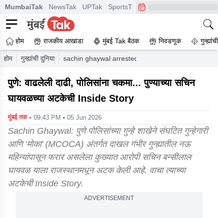
MumbaiTak
NewsTak
UPTak
SportsTak
CrimeTak
Lallantop
A
होम
राजकीय आखाडा
मुंबई Tak बैठक
निवडणूक
गुन्ह्यां
होम
गुन्ह्यांची दुनिया
sachin ghaywal arrested grown out beard evading
पुणे: वाढलेली दाढी, पोलिसांना चकमा... पुण्याच्या सचिन
घायवळच्या अटकेची Inside Story
मुंबई तक
• 09:43 PM • 05 Jun 2026
Sachin Ghaywal: पुणे पोलिसांच्या गुन्हे शाखेने संघटित गुन्हेगारी
आणि 'मोका' (MCOCA) अंतर्गत दाखल गंभीर गुन्ह्यातील नऊ
महिन्यांपासून फरार असलेला कुख्यात आरोपी सचिन बन्सीलाल
घायवळ याला राजस्थानमधून अटक केली आहे. वाचा त्याच्या
अटकेची Inside Story.
ADVERTISEMENT