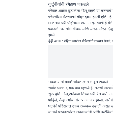
कुटुंबीयांनी रंगेहाथ पकडले
प्रेमात आकंठ बुडालेला गोलू महतो या तरुणाचे 
प्रेयसीला भेटण्याची तीव्र इच्छा झाली होती. ह
ममताच्या घरी पोहोचला खरा, मात्र त्याचे हे येणे
पकडले. घरातील गोंधळ आणि आरडाओरडा ऐकून परि
झाले.
हेही वाचा :
रोहित पवारांना पोलिसांनी ताब्यात घेतलं
गावकऱ्यांनी मावशीसोबत लग्न लावून टाकलं
सर्वात धक्कादायक बाब म्हणजे ही तरुणी नात्याने 
सुरू होते. गोलू अनेकदा तिच्या घरी येत असे, मात्
पाहिले, तेव्हा त्यांचा संताप अनावर झाला. नात
घटनेने परिसरात एकच खळबळ उडाली असून लो
या सर्व प्रकारानंतर गावकऱ्यांनी आणि कुटुंबिय