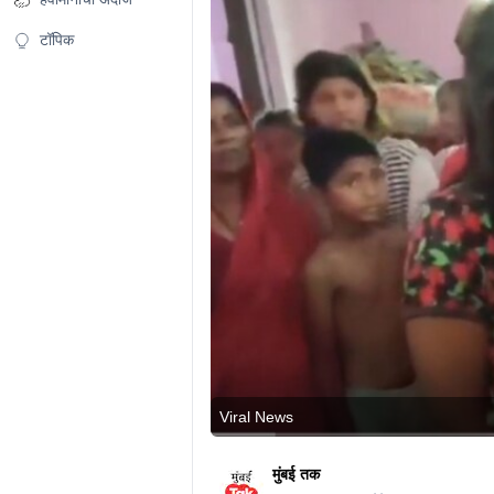
टॉपिक
Viral News
मुंबई तक