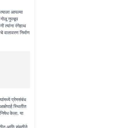
 त्याला आपल्या
गोलू गुपचूप
ी त्यांना रंगेहाथ
े वातावरण निर्माण
ंमध्ये प्रेमसंबंध
क्षेपार्ह स्थितीत
 निषेध केला. या
थितीत आणि संमतीने