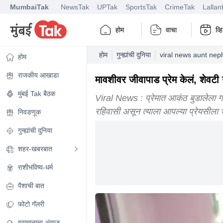
MumbaiTak
NewsTak
UPTak
SportsTak
CrimeTak
Lallan
होम
वाचा
व्
होम
गुन्ह्यांची दुनिया
viral news aunt nep
होम
राजकीय आखाडा
मावशीवर जीवापाड प्रेम केलं, शेवटी ग
मुंबई Tak बैठक
Viral News : प्रेमात आकंठ बुडालेला गोल
रहिवासी असून त्याला आपल्या प्रेयसीला भे
निवडणूक
गुन्ह्यांची दुनिया
शहर-खबरबात
राशीभविष्य-धर्म
पैशाची बात
फोटो गॅलरी
हवामानाचा अंदाज