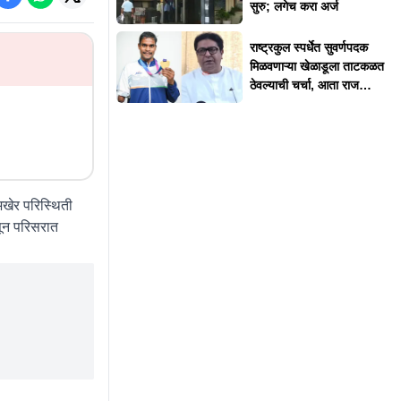
सुरु; लगेच करा अर्ज
राष्ट्रकुल स्पर्धेत सुवर्णपदक
मिळवणाऱ्या खेळाडूला ताटकळत
ठेवल्याची चर्चा, आता राज
ठाकरेंनी दिलं स्पष्टीकरण
अखेर परिस्थिती
सून परिसरात