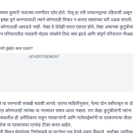
ममता कुमारी नावाच्या तरुणीवर प्रेम होते. गोलू हा रती भगवानपूरचा रहिवासी असून
ी इच्छा पूर्ण करण्यासाठी त्याने कोणताही विचार न करता ममताच्या घरी धडक मारली. 
 कोणालाही आवडले नाही. जेव्हा हे दोघेही घरात एकत्र होते, तेव्हा अचानक कुटुंबीयांन
सरातील गावकरी मोठ्या संख्येने तिथे जमा झाले आणि संपूर्ण परिसरात गोंधळाच
, नवी मुंबईत काय घडलं?
ADVERTISEMENT
या तरुणाची सख्खी मावशी लागते. प्राप्त माहितीनुसार, गेल्या दोन वर्षांपासून या दोघा
र कोणालाही त्यांच्या या नात्यावर संशय आला नव्हता. पण जेव्हा कुटुंबीयांनी त्यांना आ
ेसंबंधातील ही अनैतिकता पाहून गावकऱ्यांनी आणि नातेवाईकांनी या प्रकरणाचा तीव्र
क या प्रकारावर प्रचंड टीका करत आहेत.
ांनी मिळून घेतलेल्या निर्णयामुळे या घटनेला एक वेगळे वळण मिळाले. सर्वांच्या उपस्