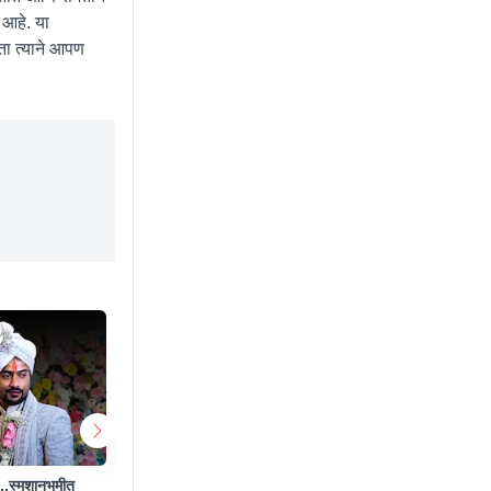
 आहे. या
ता त्याने आपण
..,स्मशानभूमीत
कॉन्स्टेबलचा घटस्फोटित नर्सवर बलात्कार, पोलीसही
पुण्यात आल्य