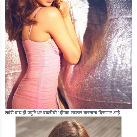
शर्वरी वाघ ही ज्युनिअर बबलीची भूमिका साकार करताना दिसणार आहे.