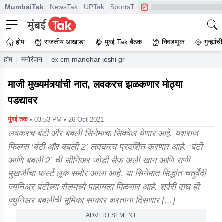
MumbaiTak
NewsTak
UPTak
SportsTak
CrimeTak
Lallantop
A
होम
राजकीय आखाडा
मुंबई Tak बैठक
निवडणूक
गुन्ह्यां
होम
मनोरंजन
ex cm manohar joshi grand daughter bollywood sharvar
माजी मुख्यमंत्र्यांची नात, लवकरच झळकणार मोठ्या
पडद्यावर
मुंबई तक
• 03:53 PM • 26 Oct 2021
लवकरच बंटी और बबली सिनेमाचा सिक्वेल येणार आहे. यशराज
फिल्म्स ‘बंटी और बबली 2’ लवकरच प्रदर्शित करणार आहे. ‘बंटी
आणि बबली 2’ ची सीनिअर जोडी सैफ अली खान आणि राणी
मुखर्जीचा फर्स्ट लूक समोर आला आहे. या सिनेमात सिद्धांत चतुर्वेदी
ज्यनिअर बंटीच्या रोलमध्ये पाहायला मिळणार आहे. शर्वरी वाघ ही
ज्युनिअर बबलीची भूमिका साकार करताना दिसणार […]
ADVERTISEMENT