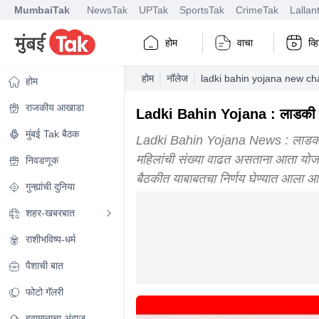
MumbaiTak
NewsTak
UPTak
SportsTak
CrimeTak
Lallan
होम
वाचा
व्
होम
नॉलेज
ladki bahin yojana new ch
होम
राजकीय आखाडा
Ladki Bahin Yojana : लाडकी बही
मुंबई Tak बैठक
Ladki Bahin Yojana News : लाडकी बही
महिलांची संख्या वाढत असताना आता योजनेच
निवडणूक
बैठकीत याबाबतचा निर्णय घेण्यात आला आह
गुन्ह्यांची दुनिया
शहर-खबरबात
राशीभविष्य-धर्म
पैशाची बात
फोटो गॅलरी
हवामानाचा अंदाज