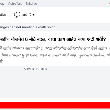
top
AstroTak
Tak.live
हिडीओ
फोटो गॅलरी
anges cabinet meeting eknath shinde big relief for women mukhymantri
ण योजनेत 6 मोठे बदल, वाचा काय आहेत नव्या अटी शर्ती?
ण योजनेत आतापर्यंत 1 कोटी महिलांनी ऑनलाईन अर्ज केले आहेत. त्य
्या नियमात पुन्हा एकदा बदल करण्यात आले आहे. नुकत्याच झालेल्या मंत्
े.
ADVERTISEMENT