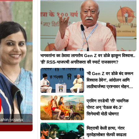
भागवतांना का ठेवावा लागतोय Gen Z वर डोळे झाकून विश्वास..
'ही' RSS-भाजपची अगतिकता की स्मार्ट राजकारण?
'मी Gen Z वर डोळे बंद करून
विश्वास ठेवेन', आंदोलन आणि
लाठीचार्जच्या प्रश्नावर मोहन
भागवत असं का म्हणाले?
प्रविण तरडेची 'ती' भावनिक
पोस्ट अन् 'देऊळ बंद-3'
सिनेमाची मोठी घोषणा!
bahin yojana
मित्राची केली हत्या, नंतर
मृतदेहासोबत सेल्फी काढला