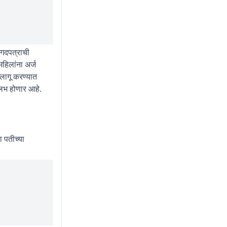
ागदपत्राची
हिलांना अर्ज
लागू करण्यात
ुलभ होणार आहे.
 पतीच्या