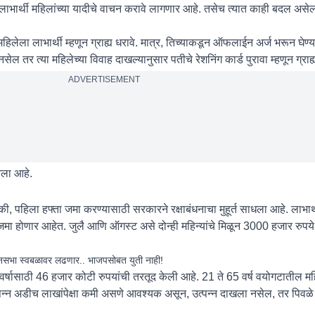
री लाभार्थी महिलांच्या यादीचे वाचन करावे लागणार आहे. तसेच त्यात काही बदल अस
िलेला लाभार्थी म्हणून ग्राह्य धरावे. मात्र, तिच्याकडून ऑफलाईन अर्ज भरून घेण्य
 तर त्या महिलेच्या विवाह दाखल्यानुसार पतीचे रेशनिंग कार्ड पुरावा म्हणून ग्राह्य
ADVERTISEMENT
ला आहे.
 की, पहिला हफ्ता जमा करण्यासाठी सरकारने रक्षाबंधनाचा मुहूर्त साधला आहे. लाभार्थ
मा होणार आहेत. जुलै आणि ऑगस्ट असे दोन्ही महिन्यांचे मिळून 3000 हजार रुपये
ानसभा स्वबळावर लढणार.. भाजपसोबत युती नाही!
्षासाठी 46 हजार कोटी रुपयांची तरतूद केली आहे. 21 ते 65 वर्ष वयोगटातील म
्पन्न अडीच लाखांपेक्षा कमी असणे आवश्यक असून, उत्पन्न दाखला नसेल, तर पिवळे