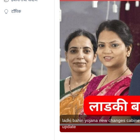
टॉपिक
ladki bahin yojana new changes cabinet
update