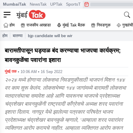
MumbaiTak
NewsTak
UPTak
SportsTak
CrimeTak
Lallantop
A
होम
राजकीय आखाडा
मुंबई Tak बैठक
निवडणूक
गुन्ह्यां
होम
बातम्या
bjp candidate will be win in baramati lok sabha consti
बारामतीपासून घड्याळ बंद करण्याचा भाजपचा कार्यक्रम;
बावनकुळेंचा पवारांना इशारा
मुंबई तक
• 10:06 AM • 16 Sep 2022
२०२४ मध्ये होणाऱ्या लोकसभा निवडणुकीसाठी भाजपनं मिशन १४४
वर काम सुरू केलंय. लोकसभेच्या १४४ जागांमध्ये बारामती लोकसभा
मतदारसंघाचा समावेश आहे आणि यावरूनच भाजपचे प्रदेशाध्यक्ष
चंद्रशेखर बावनकुळेंनी राष्ट्रवादी काँग्रेसचे अध्यक्ष शरद पवारांना
इशारा दिलाय. नागपूर येथे झालेल्या पत्रकार परिषदेत भाजप
प्रदेशाध्यक्ष चंद्रशेखर बावनकुळे म्हणाले, ‘आम्हाला शरद पवारांवर
व्यक्तिगत आरोप करायचे नाहीत. आम्हाला व्यक्तिगत आरोप करून