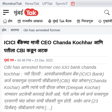
MumbaiTak
NewsTak
UPTak
SportsTak
CrimeTak
Lallantop
A
होम
राजकीय आखाडा
मुंबई Tak बैठक
निवडणूक
गुन्ह्यां
होम
बातम्या
cbi has arrested former ceo icici bank chanda kochhar
ICICI बँकेच्या माजी CEO Chanda Kochhar आणि
पतीला CBI कडून अटक
मुंबई तक
• 04:48 PM • 23 Dec 2022
CBI has arrested former ceo icici bank chanda
kochhar : नवी दिल्ली : आयसीआयसीआय बँक (ICICI Bank)
कर्ज फसवणूक प्रकरणी सीबीआयने् (CBI) चंदा कोचर*(Chanda
Kochar) आणि त्यांचे पती दीपक कोचर (Deepak Kochar)
यांच्यावर अटकेची कारवाई केली आहे. गेली अनेक वर्ष कर्ज फसवणूक
प्रकरणी चंदा कोचर यांची चौकशी सुरु होती. अखेर आज (23
डिसेंबर) सीबीआयने त्यांना […]