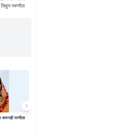
लिहून स्वप्नील
ज करुनही पत्नीला
Govt Jobs : पदवीधरांसाठी खुशखबर, SBI मध्ये
राष्ट्रकुल स्
भरती सुरु; लगेच करा अर्ज
ताटकळत ठेवल्
स्पष्टीकरण
Aug 7 2026 2:58 PM