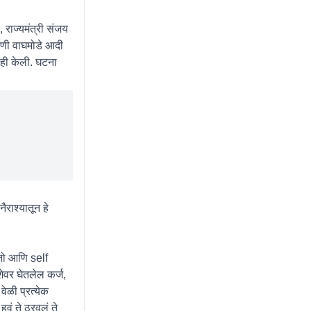
, राज्यमंत्री संजय
ाणी वाघमोडे आदी
सही केली. घटना
राश्यातून हे
तो आणि self
वर घेतलेल कर्ज,
वेळी प्रत्येक
वं ते ठरवलं ते