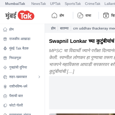
MumbaiTak
NewsTak
UPTak
SportsTak
CrimeTak
Lallan
होम
वाचा
व्
होम
बातम्या
cm uddhav thackeray meet
होम
राजकीय आखाडा
Swapnil Lonkar च्या कुटुंबीयांचं मु
मुंबई Tak बैठक
MPSC चा विद्यार्थी ज्याने परीक्षा दिल्यान
केली. स्वप्नील लोणकर हा पुण्याचा तरूण
निवडणूक
भाजपने महाविकास आघाडी सरकारवर बरीच ट
गुन्ह्यांची दुनिया
कुटुंबीयांची […]
शहर-खबरबात
राशीभविष्य-धर्म
पैशाची बात
फोटो गॅलरी
हवामानाचा अंदाज