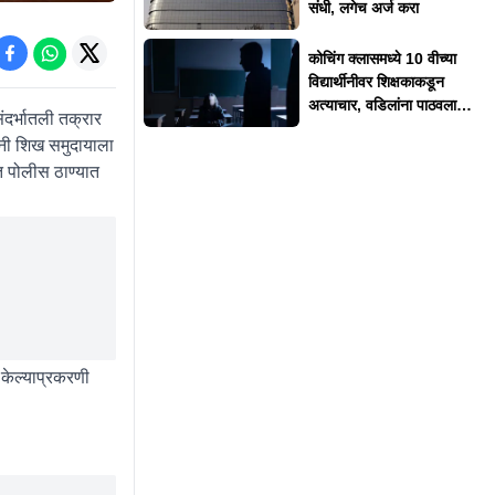
संधी, लगेच अर्ज करा
कोचिंग क्लासमध्ये 10 वीच्या
विद्यार्थीनीवर शिक्षकाकडून
अत्याचार, वडिलांना पाठवला
ंदर्भातली तक्रार
फोटो
ांनी शिख समुदायाला
ात पोलीस ठाण्यात
 केल्याप्रकरणी