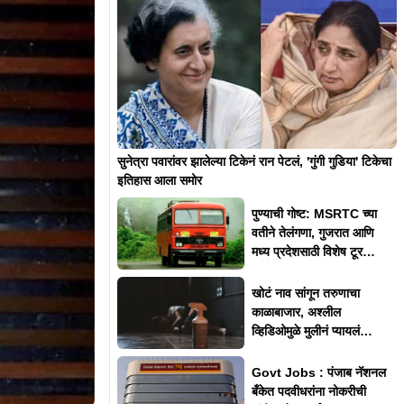
सुनेत्रा पवारांवर झालेल्या टिकेनं रान पेटलं, 'गुंगी गुडिया' टिकेचा
इतिहास आला समोर
पुण्याची गोष्ट: MSRTC च्या
वतीने तेलंगणा, गुजरात आणि
मध्य प्रदेशसाठी विशेष टूर
पॅकेजेस
खोटं नाव सांगून तरुणाचा
काळाबाजार, अश्लील
व्हिडिओमुळे मुलीनं प्यायलं
किटकनाशक
Govt Jobs : पंजाब नॅशनल
बँकेत पदवीधरांना नोकरीची