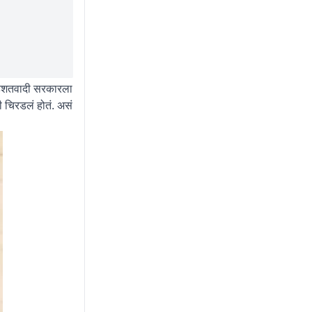
ी दहशतवादी सरकारला
ली चिरडलं होतं. असं