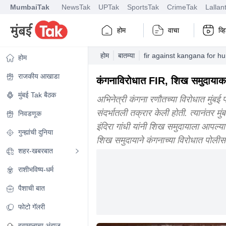
MumbaiTak
NewsTak
UPTak
SportsTak
CrimeTak
Lallan
होम
वाचा
व्
होम
बातम्या
fir against kangana for h
होम
राजकीय आखाडा
कंगनाविरोधात FIR, शिख समुदायाकड
मुंबई Tak बैठक
अभिनेत्री कंगना रणौतच्या विरोधात मुंबई 
संदर्भातली तक्रार केली होती. त्यानंतर मु
निवडणूक
इंदिरा गांधी यांनी शिख समुदायाला आपल्या 
गुन्ह्यांची दुनिया
शिख समुदायाने कंगनाच्या विरोधात पोली
शहर-खबरबात
राशीभविष्य-धर्म
पैशाची बात
फोटो गॅलरी
हवामानाचा अंदाज