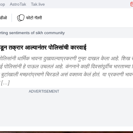
top
AstroTak
Tak.live
हिडीओ
फोटो गॅलरी
urting sentiments of sikh community
ून तक्रार आल्यानंतर पोलिसांची कारवाई
पोलिसांनी धार्मिक भावना दुखावल्याप्रकरणी गुन्हा दाखल केला आहे. शिख स
ंबई पोलिसांनी हे पाऊल उचललं आहे. कंगनाने काही दिवसांपूर्वीच भारताच्या 
बुटांखाली मच्छरांप्रमाणे चिरडले असं वक्तव्य केलं होतं. या प्रकरणी भावन
स […]
ADVERTISEMENT